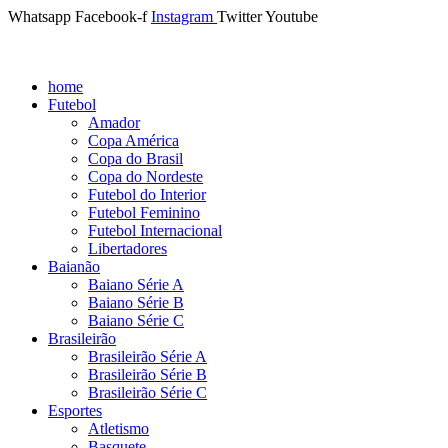
Whatsapp
Facebook-f
Instagram
Twitter
Youtube
home
Futebol
Amador
Copa América
Copa do Brasil
Copa do Nordeste
Futebol do Interior
Futebol Feminino
Futebol Internacional
Libertadores
Baianão
Baiano Série A
Baiano Série B
Baiano Série C
Brasileirão
Brasileirão Série A
Brasileirão Série B
Brasileirão Série C
Esportes
Atletismo
Basquete