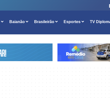
l
Baianão
Brasileirão
Esportes
TV Diplom