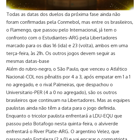
Todas as datas dos duelos da próxima fase ainda não
foram confirmadas pela Conmebol, mas entre os brasileiros,
o Flamengo, que passou pelo Internacional, já tem o
confronto com o Estudiantes-ARG pela Libertadores
marcado para os dias 16 (ida) e 23 (volta), ambos em uma
terça-feira, às 21h. Os outros jogos devem seguir as
mesmas datas-base
Além do rubro-negro, o São Paulo, que venceu o Atlético
Nacional-COL nos pênaltis por 4 a 3, após empatar em 1 a 1
no agregado, e o rival Palmeiras, que despachou o
Universitario-PER (4 a 0 no agregado), são os outros
brasileiros que continuam na Libertadores. Mas as equipes
paulistas ainda não têm a data para o jogo definida.
Enquanto o tricolor paulista enfrentará a LDU-EQU que
passou pelo Botafogo nesta quinta-feira, o alviverde
enfrentará o River Plate-ARG. O argentino Velez, que
passou pelo Fortaleza (2 a 0) e vai encarar o compatriota