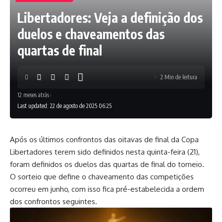
Libertadores: Veja a definição dos
duelos e chaveamentos das
quartas de final
2 Min de leitura
12 meses atrás
Last updated: 22 de agosto de 2025 06:25
Após os últimos confrontos das oitavas de final da Copa
Libertadores terem sido definidos nesta quinta-feira (21),
foram definidos os duelos das quartas de final do torneio.
O sorteio que define o chaveamento das competições
ocorreu em junho, com isso fica pré-estabelecida a ordem
dos confrontos seguintes.