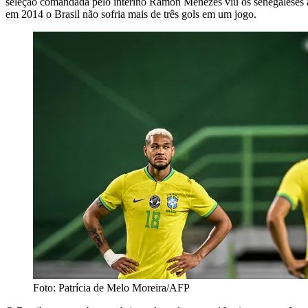
seleção comandada pelo interino Ramon Menezes viu os senegaleses 
em 2014 o Brasil não sofria mais de três gols em um jogo.
Foto: Patrícia de Melo Moreira/AFP