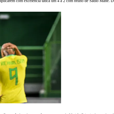
aplicarem com excelência tática um 4 a 2 com brilho de Sadio Mané. 