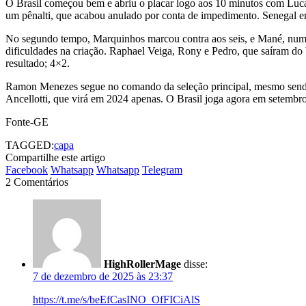
O Brasil começou bem e abriu o placar logo aos 10 minutos com Lucas 
um pênalti, que acabou anulado por conta de impedimento. Senegal em
No segundo tempo, Marquinhos marcou contra aos seis, e Mané, num li
dificuldades na criação. Raphael Veiga, Rony e Pedro, que saíram do 
resultado; 4×2.
Ramon Menezes segue no comando da seleção principal, mesmo sendo a
Ancellotti, que virá em 2024 apenas. O Brasil joga agora em setembro,
Fonte-GE
TAGGED:
capa
Compartilhe este artigo
Facebook
Whatsapp
Whatsapp
Telegram
2 Comentários
HighRollerMage
disse:
7 de dezembro de 2025 às 23:37
https://t.me/s/beEfCasINO_OfFICiAlS