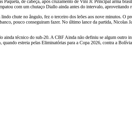
Paquetá, de cabeça, após cruzamento de Vini Jr. Principal arma brasile
patou com um chutaço Diallo ainda antes do intervalo, aproveitando re
ndo chute no ângulo, fez o terceiro dos leões aos nove minutos. O pr
banco, pouco conseguiram fazer. No último lance da partida, Nicolas J
inda técnico do sub-20. A CBF Ainda não definiu se algum outro inter
 quando estreia pelas Eliminatórias para a Copa 2026, contra a Bolívia