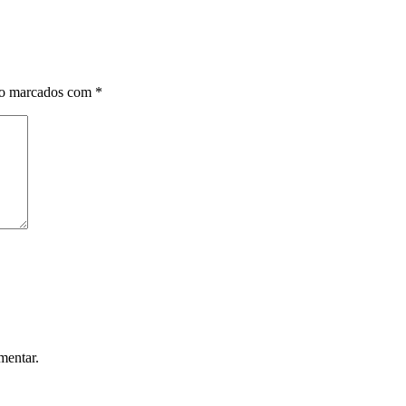
ão marcados com
*
mentar.