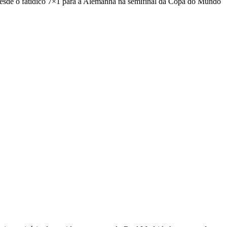
Desde o fatídico 7×1 para a Alemanha na semifinal da Copa do Mundo