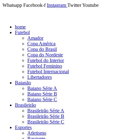
Whatsapp
Facebook-f
Instagram
Twitter
Youtube
home
Futebol
Amador
Copa América
Copa do Brasil
Copa do Nordeste
Futebol do Interior
Futebol Feminino
Futebol Internacional
Libertadores
Baianão
Baiano Série A
Baiano Série B
Baiano Série C
Brasileirão
Brasileirão Série A
Brasileirão Série B
Brasileirão Série C
Esportes
Atletismo
Basquete