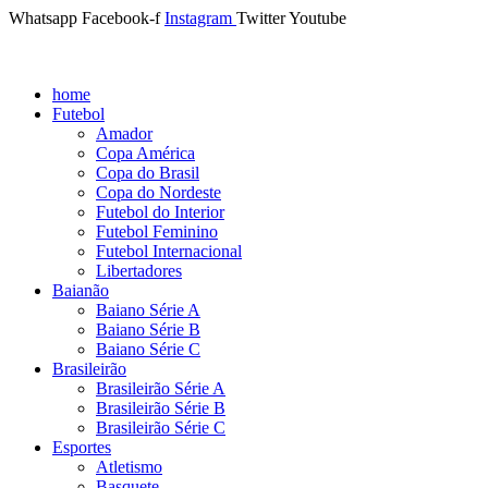
Whatsapp
Facebook-f
Instagram
Twitter
Youtube
home
Futebol
Amador
Copa América
Copa do Brasil
Copa do Nordeste
Futebol do Interior
Futebol Feminino
Futebol Internacional
Libertadores
Baianão
Baiano Série A
Baiano Série B
Baiano Série C
Brasileirão
Brasileirão Série A
Brasileirão Série B
Brasileirão Série C
Esportes
Atletismo
Basquete