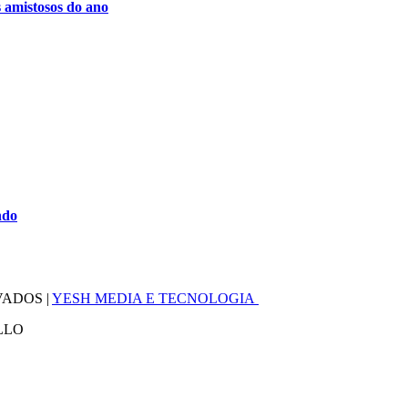
 amistosos do ano
ndo
VADOS |
YESH MEDIA E TECNOLOGIA
LLO