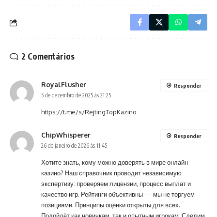
2 Comentários
RoyalFlusher
Responder
5 de dezembro de 2025 às 21:25
https://t.me/s/RejtingTopKazino
ChipWhisperer
Responder
26 de janeiro de 2026 às 11:45
Хотите знать, кому можно доверять в мире онлайн-
казино? Наш справочник проводит независимую
экспертизу: проверяем лицензии, процесс выплат и
качество игр. Рейтинги объективны — мы не торгуем
позициями. Принципы оценки открыты для всех.
Подойдёт как новичкам, так и опытным игрокам. Следим