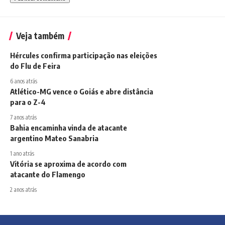
Veja também
Hércules confirma participação nas eleições
do Flu de Feira
6 anos atrás
Atlético-MG vence o Goiás e abre distância
para o Z-4
7 anos atrás
Bahia encaminha vinda de atacante
argentino Mateo Sanabria
1 ano atrás
Vitória se aproxima de acordo com
atacante do Flamengo
2 anos atrás