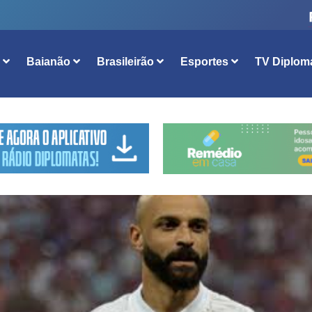
l
Baianão
Brasileirão
Esportes
TV Diplom