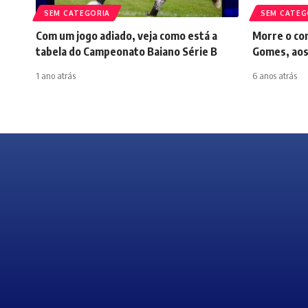
SEM CATEGORIA
SEM CATEG
Com um jogo adiado, veja como está a
Morre o co
tabela do Campeonato Baiano Série B
Gomes, aos
1 ano atrás
6 anos atrás