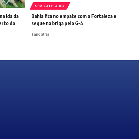
SEM CATEGORIA
na ida da
Bahia fica no empate com o Fortaleza e
perto do
segue na briga pelo G-4
1 ano atrás