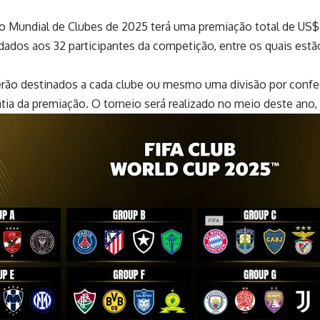
 o Mundial de Clubes de 2025 terá uma premiação total de US$ 1
dados aos 32 participantes da competição, entre os quais estã
erão destinados a cada clube ou mesmo uma divisão por confed
tia da premiação. O torneio será realizado no meio deste ano, d