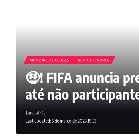
MUNDIAL DE CLUBES
SEM CATEGORIA
🤑! FIFA anuncia pr
até não participant
1 ano atrás
Last updated: 5 de março de 2025 19:53