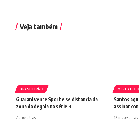
Veja também
BRASILEIRÃO
MERCADO D
Guarani vence Sport e se distancia da
Santos agu
zona da degola na série B
assinar con
7 anos atrás
12 meses atrás