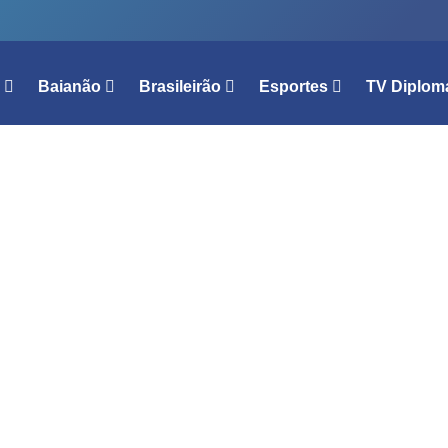
l
Baianão
Brasileirão
Esportes
TV Diplom