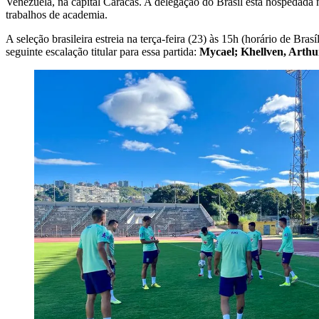
Venezuela, na capital Caracas. A delegação do Brasil está hospedada 
trabalhos de academia.
A seleção brasileira estreia na terça-feira (23) às 15h (horário de B
seguinte escalação titular para essa partida:
Mycael; Khellven, Arth