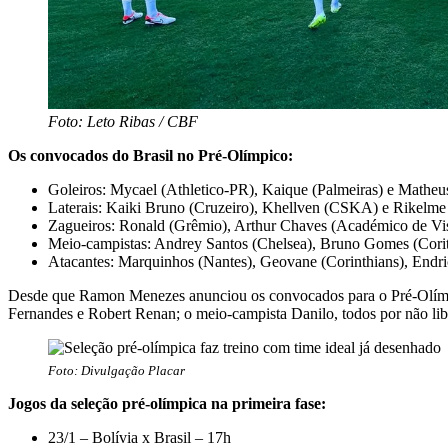
Foto: Leto Ribas / CBF
Os convocados do Brasil no Pré-Olímpico:
Goleiros: Mycael (Athletico-PR), Kaique (Palmeiras) e Matheus
Laterais: Kaiki Bruno (Cruzeiro), Khellven (CSKA) e Rikelme
Zagueiros: Ronald (Grêmio), Arthur Chaves (Académico de Vis
Meio-campistas: Andrey Santos (Chelsea), Bruno Gomes (Coriti
Atacantes: Marquinhos (Nantes), Geovane (Corinthians), Endri
Desde que Ramon Menezes anunciou os convocados para o Pré-Olímpico
Fernandes e Robert Renan; o meio-campista Danilo, todos por não liber
Foto: Divulgação Placar
Jogos da seleção pré-olímpica na primeira fase:
23/1 – Bolívia x Brasil – 17h