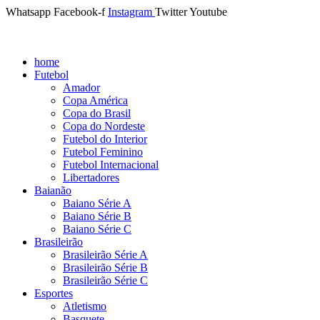
Whatsapp
Facebook-f
Instagram
Twitter
Youtube
home
Futebol
Amador
Copa América
Copa do Brasil
Copa do Nordeste
Futebol do Interior
Futebol Feminino
Futebol Internacional
Libertadores
Baianão
Baiano Série A
Baiano Série B
Baiano Série C
Brasileirão
Brasileirão Série A
Brasileirão Série B
Brasileirão Série C
Esportes
Atletismo
Basquete