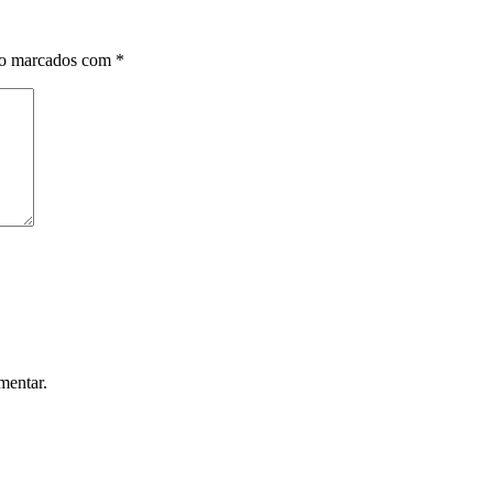
ão marcados com
*
mentar.