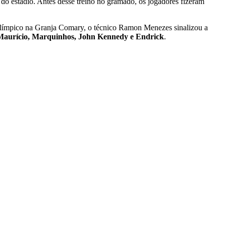
 do estádio. Antes desse treino no gramado, os jogadores fizeram
Pré-Olímpico na Granja Comary, o técnico Ramon Menezes sinalizou a
 Maurício, Marquinhos, John Kennedy e Endrick
.