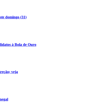
ste domingo (31)
didatos à Bola de Ouro
reção; veja
negal