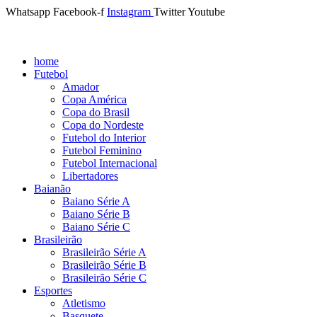
Whatsapp
Facebook-f
Instagram
Twitter
Youtube
home
Futebol
Amador
Copa América
Copa do Brasil
Copa do Nordeste
Futebol do Interior
Futebol Feminino
Futebol Internacional
Libertadores
Baianão
Baiano Série A
Baiano Série B
Baiano Série C
Brasileirão
Brasileirão Série A
Brasileirão Série B
Brasileirão Série C
Esportes
Atletismo
Basquete