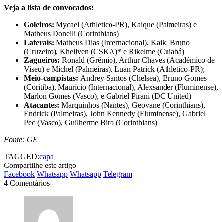
Veja a lista de convocados:
Goleiros:
Mycael (Athletico-PR), Kaique (Palmeiras) e
Matheus Donelli (Corinthians)
Laterais:
Matheus Dias (Internacional), Kaiki Bruno
(Cruzeiro), Khellven (CSKA)* e Rikelme (Cuiabá)
Zagueiros:
Ronald (Grêmio), Arthur Chaves (Académico de
Viseu) e Michel (Palmeiras), Luan Patrick (Athletico-PR);
Meio-campistas:
Andrey Santos (Chelsea), Bruno Gomes
(Coritiba), Maurício (Internacional), Alexsander (Fluminense),
Marlon Gomes (Vasco), e Gabriel Pirani (DC United)
Atacantes:
Marquinhos (Nantes), Geovane (Corinthians),
Endrick (Palmeiras), John Kennedy (Fluminense), Gabriel
Pec (Vasco), Guilherme Biro (Corinthians)
Fonte: GE
TAGGED:
capa
Compartilhe este artigo
Facebook
Whatsapp
Whatsapp
Telegram
4 Comentários