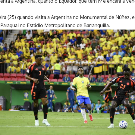
enta a Argentina, quanto o Equador, que tem 19 e encara a Vene
eira (25) quando visita a Argentina no Monumental de Núñez, em
Paraguai no Estádio Metropolitano de Barranquilla.