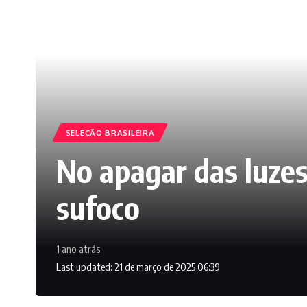
SELEÇÃO BRASILEIRA
No apagar das luzes,
sufoco
1 ano atrás
Last updated: 21 de março de 2025 06:39