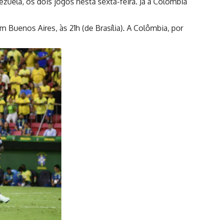
zuela, os dois jogos nesta sexta-feira. Já a Colômbia
 Buenos Aires, às 21h (de Brasília). A Colômbia, por