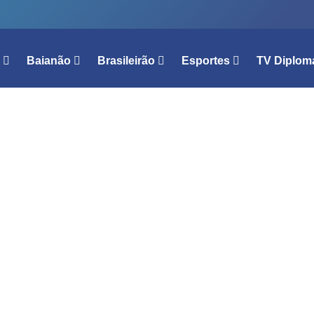
l
Baianão
Brasileirão
Esportes
TV Diplom