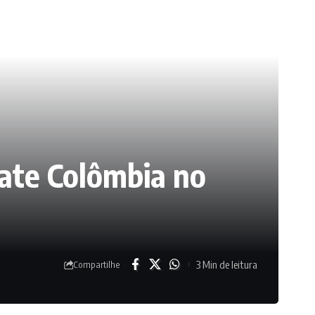
 bate Colômbia no
3 Min de leitura
Compartilhe