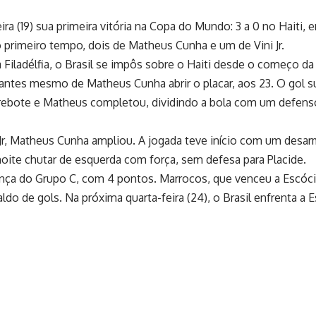
ira (19) sua primeira vitória na Copa do Mundo: 3 a 0 no Haiti, 
o primeiro tempo, dois de Matheus Cunha e um de Vini Jr.
Filadélfia, o Brasil se impôs sobre o Haiti desde o começo da 
 antes mesmo de Matheus Cunha abrir o placar, aos 23. O gol su
u rebote e Matheus completou, dividindo a bola com um defenso
 Jr, Matheus Cunha ampliou. A jogada teve início com um desar
a noite chutar de esquerda com força, sem defesa para Placide.
rança do Grupo C, com 4 pontos. Marrocos, que venceu a Escó
ldo de gols. Na próxima quarta-feira (24), o Brasil enfrenta a 