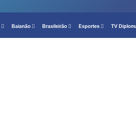
l
Baianão
Brasileirão
Esportes
TV Diplom