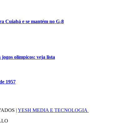
tra Cuiabá e se mantém no G-8
jogos olímpicos: veja lista
sde 1957
VADOS |
YESH MEDIA E TECNOLOGIA
LLO