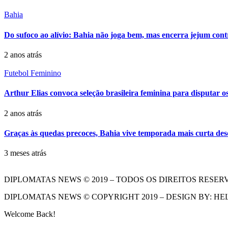
Bahia
Do sufoco ao alívio: Bahia não joga bem, mas encerra jejum con
2 anos atrás
Futebol Feminino
Arthur Elias convoca seleção brasileira feminina para disputar os 
2 anos atrás
Graças às quedas precoces, Bahia vive temporada mais curta de
3 meses atrás
DIPLOMATAS NEWS © 2019 – TODOS OS DIREITOS RESER
DIPLOMATAS NEWS © COPYRIGHT 2019 – DESIGN BY: HE
Welcome Back!