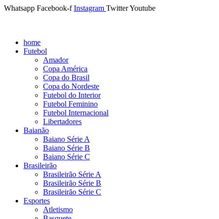
Whatsapp
Facebook-f
Instagram
Twitter
Youtube
home
Futebol
Amador
Copa América
Copa do Brasil
Copa do Nordeste
Futebol do Interior
Futebol Feminino
Futebol Internacional
Libertadores
Baianão
Baiano Série A
Baiano Série B
Baiano Série C
Brasileirão
Brasileirão Série A
Brasileirão Série B
Brasileirão Série C
Esportes
Atletismo
Basquete