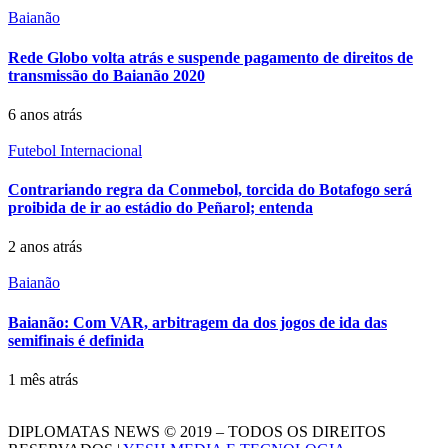
Baianão
Rede Globo volta atrás e suspende pagamento de direitos de
transmissão do Baianão 2020
6 anos atrás
Futebol Internacional
Contrariando regra da Conmebol, torcida do Botafogo será
proibida de ir ao estádio do Peñarol; entenda
2 anos atrás
Baianão
Baianão: Com VAR, arbitragem da dos jogos de ida das
semifinais é definida
1 mês atrás
DIPLOMATAS NEWS © 2019 – TODOS OS DIREITOS