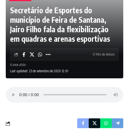
Secretário de Esportes do
município de Feira de Santana,
Jairo Filho fala da flexibilização
em quadras e arenas esportivas
0 Min de leitura
6 anos atrás
Last updated: 23 de setembro de 2020 12:01