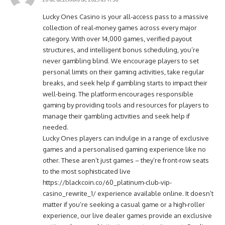
Lucky Ones Casino is your all-access pass to a massive
collection of real-money games across every major
category. With over 14,000 games, verified payout
structures, and intelligent bonus scheduling, you’re
never gambling blind. We encourage players to set
personal limits on their gaming activities, take regular
breaks, and seek help if gambling starts to impact their
well-being. The platform encourages responsible
gaming by providing tools and resources for players to
manage their gambling activities and seek help if
needed.
Lucky Ones players can indulge in a range of exclusive
games and a personalised gaming experience like no
other. These aren’t just games – they’re front-row seats
to the most sophisticated live
https://blackcoin.co/60_platinum-club-vip-
casino_rewrite_1/
experience available online. It doesn’t
matter if you’re seeking a casual game or a high-roller
experience, our live dealer games provide an exclusive