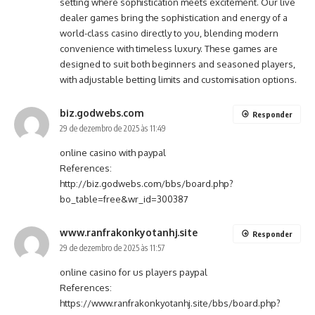
setting where sophistication meets excitement. Our live
dealer games bring the sophistication and energy of a
world-class casino directly to you, blending modern
convenience with timeless luxury. These games are
designed to suit both beginners and seasoned players,
with adjustable betting limits and customisation options.
biz.godwebs.com
Responder
29 de dezembro de 2025 às 11:49
online casino with paypal
References:
http://biz.godwebs.com/bbs/board.php?
bo_table=free&wr_id=300387
www.ranfrakonkyotanhj.site
Responder
29 de dezembro de 2025 às 11:57
online casino for us players paypal
References:
https://www.ranfrakonkyotanhj.site/bbs/board.php?