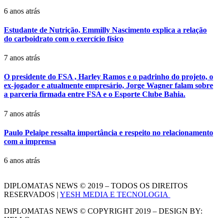
6 anos atrás
Estudante de Nutrição, Emmilly Nascimento explica a relação
do carboidrato com o exercício físico
7 anos atrás
O presidente do FSA , Harley Ramos e o padrinho do projeto, o
ex-jogador e atualmente empresário, Jorge Wagner falam sobre
a parceria firmada entre FSA e o Esporte Clube Bahia.
7 anos atrás
Paulo Pelaipe ressalta importância e respeito no relacionamento
com a imprensa
6 anos atrás
DIPLOMATAS NEWS © 2019 – TODOS OS DIREITOS
RESERVADOS |
YESH MEDIA E TECNOLOGIA
DIPLOMATAS NEWS © COPYRIGHT 2019 – DESIGN BY: