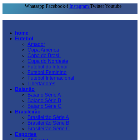
Whatsapp
Facebook-f
Instagram
Twitter
Youtube
home
Futebol
Amador
Copa América
Copa do Brasil
Copa do Nordeste
Futebol do Interior
Futebol Feminino
Futebol Internacional
Libertadores
Baianão
Baiano Série A
Baiano Série B
Baiano Série C
Brasileirão
Brasileirão Série A
Brasileirão Série B
Brasileirão Série C
Esportes
Atletismo