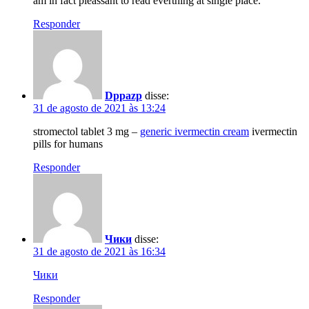
am in fact pleassant to read everthing at single place.
Responder
Dppazp
disse:
31 de agosto de 2021 às 13:24
stromectol tablet 3 mg –
generic ivermectin cream
ivermectin
pills for humans
Responder
Чики
disse:
31 de agosto de 2021 às 16:34
Чики
Responder