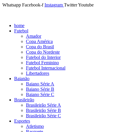
Whatsapp
Facebook-f
Instagram
Twitter
Youtube
home
Futebol
Amador
Copa América
Copa do Brasil
Copa do Nordeste
Futebol do Interior
Futebol Feminino
Futebol Internacional
Libertadores
Baianão
Baiano Série A
Baiano Série B
Baiano Série C
Brasileirão
Brasileirão Série A
Brasileirão Série B
Brasileirão Série C
Esportes
Atletismo
Basquete