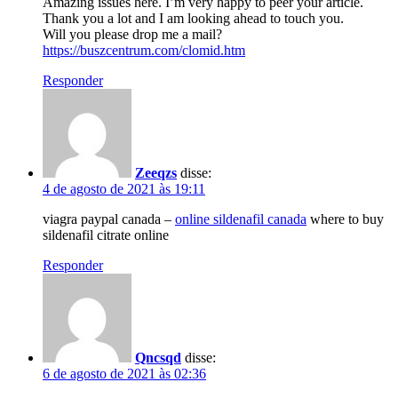
Amazing issues here. I’m very happy to peer your article.
Thank you a lot and I am looking ahead to touch you.
Will you please drop me a mail?
https://buszcentrum.com/clomid.htm
Responder
Zeeqzs
disse:
4 de agosto de 2021 às 19:11
viagra paypal canada –
online sildenafil canada
where to buy
sildenafil citrate online
Responder
Qncsqd
disse:
6 de agosto de 2021 às 02:36