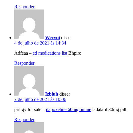
Responder
Wecvui
disse:
4 de julho de 2021 às 14:34
Adfeaa –
ed medications list
Bhpiro
Responder
Izbluh
disse:
7 de julho de 2021 às 10:06
priligy for sale –
dapoxetine 60mg online
tadalafil 30mg pill
Responder