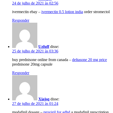
24 de julho de 2021 às 02:56
ivermectin ebay –
ivermectin 0.5 lotion india
order stromectol
Responder
Uzfuff
disse:
25 de julho de 2021 às 03:36
buy prednisone online from canada –
deltasone 20 mg price
prednisone 20mg capsule
Responder
Xiajsq
disse:
27 de julho de 2021 às 01:24
modafinil dosage –
provigil for adhd
a modafinil prescription