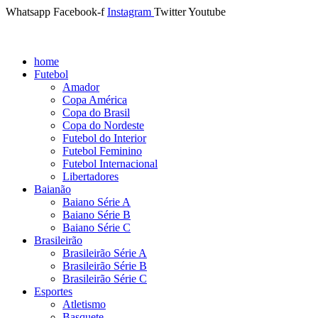
Whatsapp
Facebook-f
Instagram
Twitter
Youtube
home
Futebol
Amador
Copa América
Copa do Brasil
Copa do Nordeste
Futebol do Interior
Futebol Feminino
Futebol Internacional
Libertadores
Baianão
Baiano Série A
Baiano Série B
Baiano Série C
Brasileirão
Brasileirão Série A
Brasileirão Série B
Brasileirão Série C
Esportes
Atletismo
Basquete