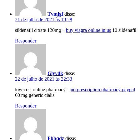
Tvmjgf
disse:
21 de julho de 2021 às 19:28
sildenafil citrate 120mg –
buy viagra online in us
10 sildenafil
Responder
Glyvdk
disse:
22 de julho de 2021 às 22:33
low cost online pharmacy –
no prescription pharmacy paypal
60 mg generic cialis
Responder
Fbbqdz
disse: