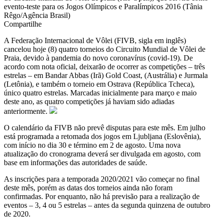
evento-teste para os Jogos Olímpicos e Paralímpicos 2016 (Tânia
Rêgo/Agência Brasil)
Compartilhe
A Federação Internacional de Vôlei (FIVB, sigla em inglês)
cancelou hoje (8) quatro torneios do Circuito Mundial de Vôlei de
Praia, devido à pandemia do novo coronavírus (covid-19). De
acordo com nota oficial, deixarão de ocorrer as competições – três
estrelas – em Bandar Abbas (Irã) Gold Coast, (Austrália) e Jurmala
(Letônia), e também o torneio em Ostrava (República Tcheca),
único quatro estrelas. Marcadas inicialmente para março e maio
deste ano, as quatro competições já haviam sido adiadas
anteriormente.
O calendário da FIVB não prevê disputas para este mês. Em julho
está programada a retomada dos jogos em Ljubljana (Eslovênia),
com início no dia 30 e término em 2 de agosto. Uma nova
atualização do cronograma deverá ser divulgada em agosto, com
base em informações das autoridades de saúde.
As inscrições para a temporada 2020/2021 vão começar no final
deste mês, porém as datas dos torneios ainda não foram
confirmadas. Por enquanto, não há previsão para a realização de
eventos – 3, 4 ou 5 estrelas – antes da segunda quinzena de outubro
de 2020.