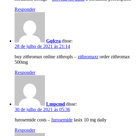
Responder
Gqfcra
disse:
28 de julho de 2021 às 21:14
buy zithromax online zithropls –
zithromaxr
order zithromax
500mg
Responder
Lmpcmd
disse:
30 de julho de 2021 às 05:36
furosemide costs –
furosemide
lasix 10 mg daily
Responder