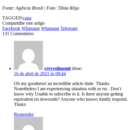
Fonte: Agência Brasil | Foto: Tânia Rêgo
TAGGED:
capa
Compartilhe este artigo
Facebook
Whatsapp
Whatsapp
Telegram
131 Comentários
vreyrolinomit
disse:
16 de abril de 2021 às 08:44
Oh my goodness! an incredible article dude. Thanks
Nonetheless I am experiencing situation with ur rss . Don’t
know why Unable to subscribe to it. Is there anyone getting
equivalent rss downside? Anyone who knows kindly respond.
Thnkx
Responder