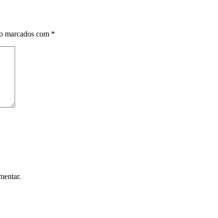
ão marcados com
*
mentar.