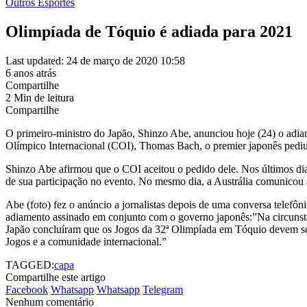
Outros Esportes
Olimpíada de Tóquio é adiada para 2021
Last updated: 24 de março de 2020 10:58
6 anos atrás
Compartilhe
2 Min de leitura
Compartilhe
O primeiro-ministro do Japão, Shinzo Abe, anunciou hoje (24) o ad
Olímpico Internacional (COI), Thomas Bach, o premier japonês pediu
Shinzo Abe afirmou que o COI aceitou o pedido dele. Nos últimos di
de sua participação no evento. No mesmo dia, a Austrália comunicou a
Abe (foto) fez o anúncio a jornalistas depois de uma conversa tele
adiamento assinado em conjunto com o governo japonês:”Na circunstâ
Japão concluíram que os Jogos da 32ª Olimpíada em Tóquio devem ser 
Jogos e a comunidade internacional.”
TAGGED:
capa
Compartilhe este artigo
Facebook
Whatsapp
Whatsapp
Telegram
Nenhum comentário