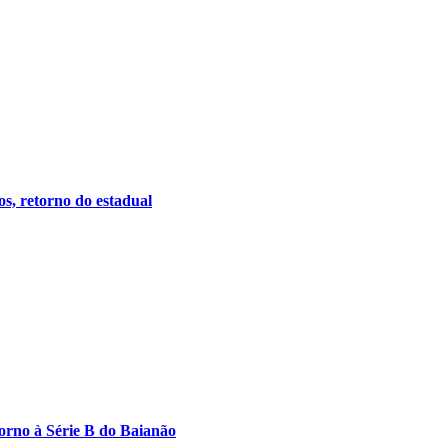
, retorno do estadual
torno à Série B do Baianão