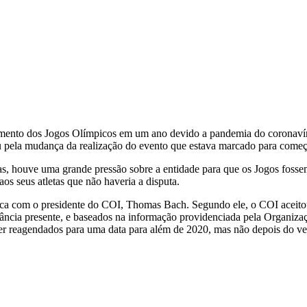
iamento dos Jogos Olímpicos em um ano devido a pandemia do coronaví
 pela mudança da realização do evento que estava marcado para começa
as, houve uma grande pressão sobre a entidade para que os Jogos fosse
os seus atletas que não haveria a disputa.
fônica com o presidente do COI, Thomas Bach. Segundo ele, o COI ace
ncia presente, e baseados na informação providenciada pela Organizaç
reagendados para uma data para além de 2020, mas não depois do verão