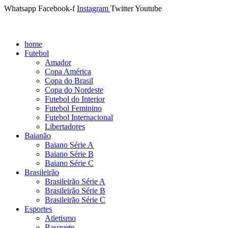
Whatsapp
Facebook-f
Instagram
Twitter
Youtube
home
Futebol
Amador
Copa América
Copa do Brasil
Copa do Nordeste
Futebol do Interior
Futebol Feminino
Futebol Internacional
Libertadores
Baianão
Baiano Série A
Baiano Série B
Baiano Série C
Brasileirão
Brasileirão Série A
Brasileirão Série B
Brasileirão Série C
Esportes
Atletismo
Basquete