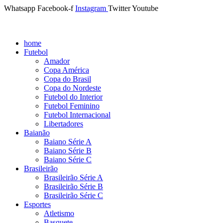
Whatsapp
Facebook-f
Instagram
Twitter
Youtube
home
Futebol
Amador
Copa América
Copa do Brasil
Copa do Nordeste
Futebol do Interior
Futebol Feminino
Futebol Internacional
Libertadores
Baianão
Baiano Série A
Baiano Série B
Baiano Série C
Brasileirão
Brasileirão Série A
Brasileirão Série B
Brasileirão Série C
Esportes
Atletismo
Basquete