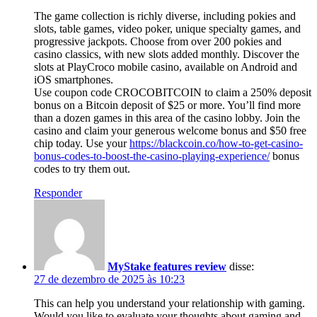
The game collection is richly diverse, including pokies and
slots, table games, video poker, unique specialty games, and
progressive jackpots. Choose from over 200 pokies and
casino classics, with new slots added monthly. Discover the
slots at PlayCroco mobile casino, available on Android and
iOS smartphones.
Use coupon code CROCOBITCOIN to claim a 250% deposit
bonus on a Bitcoin deposit of $25 or more. You’ll find more
than a dozen games in this area of the casino lobby. Join the
casino and claim your generous welcome bonus and $50 free
chip today. Use your
https://blackcoin.co/how-to-get-casino-
bonus-codes-to-boost-the-casino-playing-experience/
bonus
codes to try them out.
Responder
MyStake features review
disse:
27 de dezembro de 2025 às 10:23
This can help you understand your relationship with gaming.
Would you like to evaluate your thoughts about gaming and