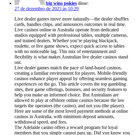
big wins pokies
disse:
27 de dezembro de 2025 às 10:29
Live dealer games move more naturally—the dealer shuffles
cards, handles chips, and announces outcomes in real time.
Live casinos online in Australia operate from dedicated
studios equipped with professional tables, multiple cameras,
and trained dealers. Whether you’re playing blackjack,
roulette, or live game shows, expect quick access to tables
with no noticeable lag. This mix of entertainment and
flexibility is what makes Australian live dealer casinos stand
out.
Live dealer games match the pace of land-based casinos,
creating a familiar environment for players. Mobile-friendly
casinos enhance player appeal by offering seamless gaming
experiences on the go. This article covers the top gambling
sites, their game offerings, bonuses, and security features to
help you make an informed choice. But Australians are
allowed to play at offshore online casinos because the law
targets the operators (the casino), and not you (the player).
Here are some of the most loved payment methods at online
casinos in Australia, with minimum deposit amounts,
withdrawal speed, and fees.
The Adelaide casino offers a reward program for loyal
members that you simply cannot pass up. Did you know you