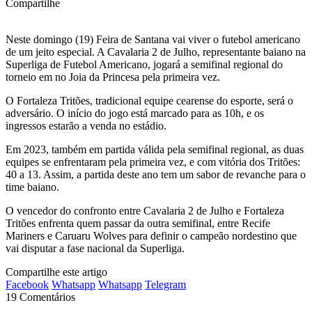
Compartilhe
Neste domingo (19) Feira de Santana vai viver o futebol americano
de um jeito especial. A Cavalaria 2 de Julho, representante baiano na
Superliga de Futebol Americano, jogará a semifinal regional do
torneio em no Joia da Princesa pela primeira vez.
O Fortaleza Tritões, tradicional equipe cearense do esporte, será o
adversário. O início do jogo está marcado para as 10h, e os
ingressos estarão a venda no estádio.
Em 2023, também em partida válida pela semifinal regional, as duas
equipes se enfrentaram pela primeira vez, e com vitória dos Tritões:
40 a 13. Assim, a partida deste ano tem um sabor de revanche para o
time baiano.
O vencedor do confronto entre Cavalaria 2 de Julho e Fortaleza
Tritões enfrenta quem passar da outra semifinal, entre Recife
Mariners e Caruaru Wolves para definir o campeão nordestino que
vai disputar a fase nacional da Superliga.
Compartilhe este artigo
Facebook
Whatsapp
Whatsapp
Telegram
19 Comentários