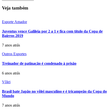
Veja também
Esporte Amador
Juventus vence Galileia por 2 a 1 e fica com título da Copa de
Bairros 2019
7 anos atrás
Outros Esportes
Treinador de patinação é condenado à prisão
6 anos atrás
Vôlei
Brasil bate Japão no vôlei masculino e é tricampeão da Copa do
Mundo
7 anos atrás