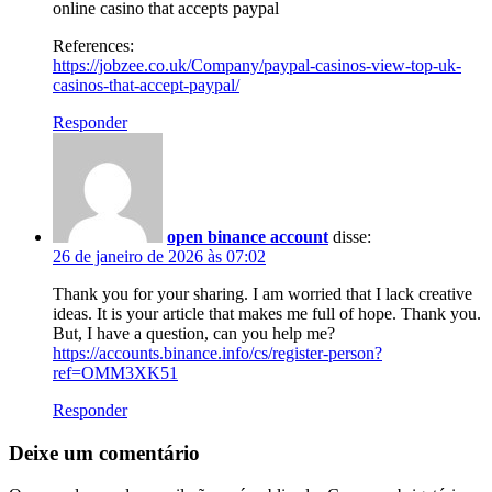
online casino that accepts paypal
References:
https://jobzee.co.uk/Company/paypal-casinos-view-top-uk-
casinos-that-accept-paypal/
Responder
open binance account
disse:
26 de janeiro de 2026 às 07:02
Thank you for your sharing. I am worried that I lack creative
ideas. It is your article that makes me full of hope. Thank you.
But, I have a question, can you help me?
https://accounts.binance.info/cs/register-person?
ref=OMM3XK51
Responder
Deixe um comentário