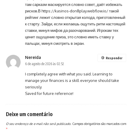
там сарказм маскируется словно совет, даёт избежать
рисков.В
https://kasinos-don8play.webflow.io/
такой
рейтинг лежит словно открытая колода, приготовленный
к старту. Зайди, если желаешь ощутить ритм настоящей
ставки, минуя мифов да разочарований. Игрокам тех
ценит ощущение приза, это словно иметь ставку у
пальцах, минуя смотреть в экран.
Nereida
Responder
6 de agosto de 2026 às 02:52
I completely agree with what you said. Learning to
manage your finances is a skill everyone should take
seriously.
Saved for future reference!
Deixe um comentário
O seu endereço de e-mail não será publicado.
Campos obrigatórios são marcados com
*