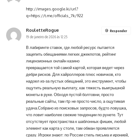
http://images.google.ki/url?
q=https://t.me/officials_7k/922
RouletteRogue
Responder
19 de janeiro de 2026 às 12:25
В лабиринте ставок, где любой ресурс пытается
зацепить обещаниями легких джекпотов, рейтинг
лицензионных онлайн казино
превращается той самой картой, которая ведет через
дебри рисков. Для хайроллеров плюс новичков, кто
надоел из-за пустых обещаний, это инструмент, чтобы
ощутить реальную выплату, как тяжесть выигрышной
монеты в руке. Обходя пустой болтовни, просто
реальные сайты, там rtp не просто число, а ощутимая
удача.Собрано из поисковых запросов, будто ловушка,
что ловит наиболее свежие тенденции по рунете. Тут
отсутствует пространства к шаблонных фишек, любой
элемент как карта у столе, там обман проявляется
сразу. Игроки знают: по России стиль письма и иронией,