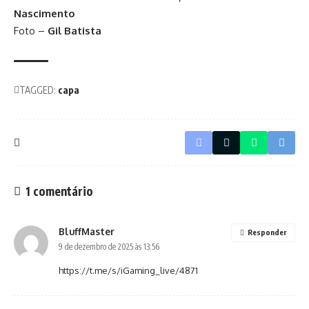
Nascimento
Foto –
Gil Batista
TAGGED:
capa
1 comentário
BluffMaster
Responder
9 de dezembro de 2025 às 13:56
https://t.me/s/iGaming_live/4871