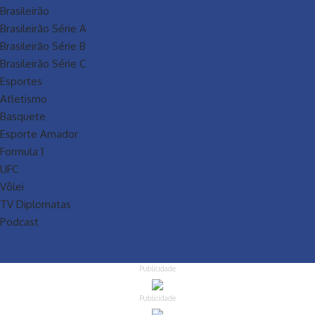
Brasileirão
Brasileirão Série A
Brasileirão Série B
Brasileirão Série C
Esportes
Atletismo
Basquete
Esporte Amador
Formula 1
UFC
Vôlei
TV Diplomatas
Podcast
Publicidade
Publicidade