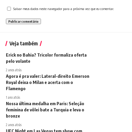
Salvar meus dados neste navegador para a próxima vez que eu comentar.
Veja também
Erick no Bahia? Tricolor formaliza oferta
pelo volante
2 anos atrás
Agora é pra valer: Lateral-direito Emerson
Royal deixa o Milan e acerta com o
Flamengo
1 ano atrás
Nossa última medalha em Paris: Seleção
feminina de vôlei bate a Turquia e leva o
bronze
2 anos atrás
UFC Night em Las Vegas tem show com