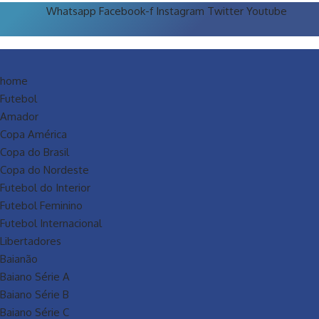
Whatsapp
Facebook-f
Instagram
Twitter
Youtube
home
Futebol
Amador
Copa América
Copa do Brasil
Copa do Nordeste
Futebol do Interior
Futebol Feminino
Futebol Internacional
Libertadores
Baianão
Baiano Série A
Baiano Série B
Baiano Série C