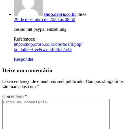
shop.ororo.co.kr
disse:
29 de dezembro de 2025 às 08:50
casino mit paypal einzahlung
References:
http://shop.ororo.co.kr/bbs/board.php?
bo_table=free&wr_id=4632548
Responder
Deixe um comentário
O seu endereço de e-mail não será publicado.
Campos obrigatórios
são marcados com
*
Comentário
*