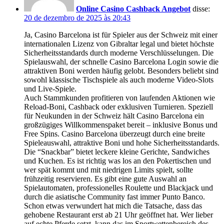
Online Casino Cashback Angebot
disse:
20 de dezembro de 2025 às 20:43
Ja, Casino Barcelona ist für Spieler aus der Schweiz mit einer
internationalen Lizenz von Gibraltar legal und bietet höchste
Sicherheitsstandards durch moderne Verschlüsselungen. Die
Spielauswahl, der schnelle Casino Barcelona Login sowie die
attraktiven Boni werden häufig gelobt. Besonders beliebt sind
sowohl klassische Tischspiele als auch moderne Video-Slots
und Live-Spiele.
Auch Stammkunden profitieren von laufenden Aktionen wie
Reload-Boni, Cashback oder exklusiven Turnieren. Speziell
für Neukunden in der Schweiz hält Casino Barcelona ein
großzügiges Willkommenspaket bereit – inklusive Bonus und
Free Spins. Casino Barcelona überzeugt durch eine breite
Spieleauswahl, attraktive Boni und hohe Sicherheitsstandards.
Die “Snackbar” bietet leckere kleine Gerichte, Sandwiches
und Kuchen. Es ist richtig was los an den Pokertischen und
wer spät kommt und mit niedrigen Limits spielt, sollte
frühzeitig reservieren. Es gibt eine gute Auswahl an
Spielautomaten, professionelles Roulette und Blackjack und
durch die asiatische Community fast immer Punto Banco.
Schon etwas verwundert hat mich die Tatsache, dass das
gehobene Restaurant erst ab 21 Uhr geöffnet hat. Wer lieber
auf echte Pferde setzt, kann das im Sportwettenbereich des