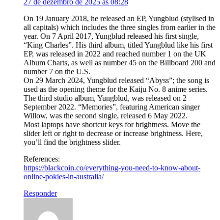
27 de dezembro de 2025 às 08:28
On 19 January 2018, he released an EP, Yungblud (stylised in
all capitals) which includes the three singles from earlier in the
year. On 7 April 2017, Yungblud released his first single,
“King Charles”. His third album, titled Yungblud like his first
EP, was released in 2022 and reached number 1 on the UK
Album Charts, as well as number 45 on the Billboard 200 and
number 7 on the U.S.
On 29 March 2024, Yungblud released “Abyss”; the song is
used as the opening theme for the Kaiju No. 8 anime series.
The third studio album, Yungblud, was released on 2
September 2022. “Memories”, featuring American singer
Willow, was the second single, released 6 May 2022.
Most laptops have shortcut keys for brightness. Move the
slider left or right to decrease or increase brightness. Here,
you’ll find the brightness slider.
References:
https://blackcoin.co/everything-you-need-to-know-about-
online-pokies-in-australia/
Responder