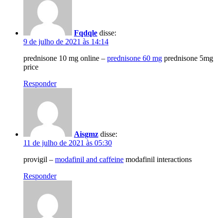
Fqdqle
disse:
9 de julho de 2021 às 14:14
prednisone 10 mg online –
prednisone 60 mg
prednisone 5mg
price
Responder
Aisgmz
disse:
11 de julho de 2021 às 05:30
provigil –
modafinil and caffeine
modafinil interactions
Responder