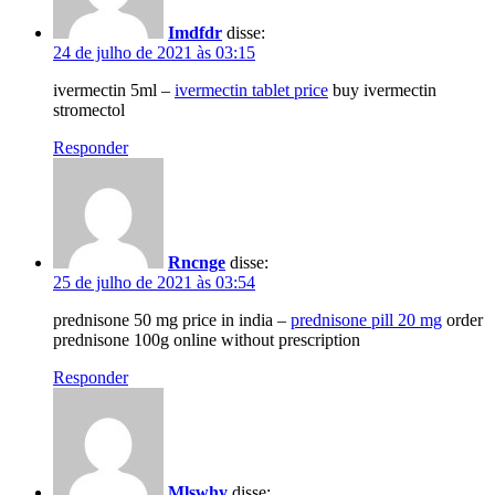
Imdfdr
disse:
24 de julho de 2021 às 03:15
ivermectin 5ml –
ivermectin tablet price
buy ivermectin
stromectol
Responder
Rncnge
disse:
25 de julho de 2021 às 03:54
prednisone 50 mg price in india –
prednisone pill 20 mg
order
prednisone 100g online without prescription
Responder
Mlswhy
disse: