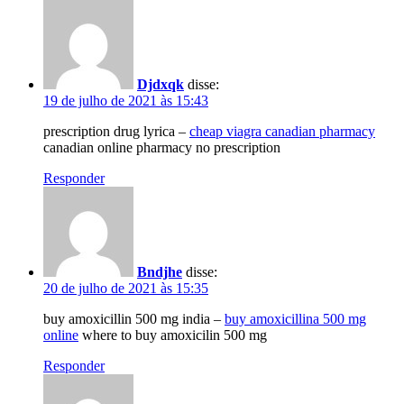
Djdxqk
disse:
19 de julho de 2021 às 15:43
prescription drug lyrica –
cheap viagra canadian pharmacy
canadian online pharmacy no prescription
Responder
Bndjhe
disse:
20 de julho de 2021 às 15:35
buy amoxicillin 500 mg india –
buy amoxicillina 500 mg
online
where to buy amoxicilin 500 mg
Responder