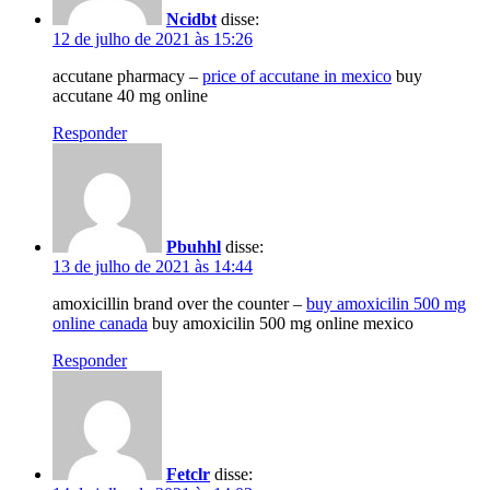
Ncidbt
disse:
12 de julho de 2021 às 15:26
accutane pharmacy –
price of accutane in mexico
buy
accutane 40 mg online
Responder
Pbuhhl
disse:
13 de julho de 2021 às 14:44
amoxicillin brand over the counter –
buy amoxicilin 500 mg
online canada
buy amoxicilin 500 mg online mexico
Responder
Fetclr
disse: