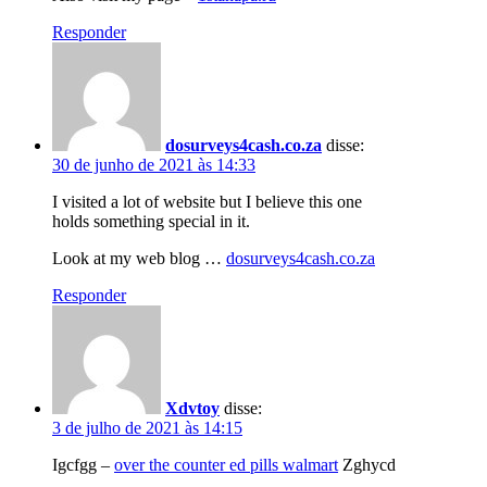
Responder
dosurveys4cash.co.za
disse:
30 de junho de 2021 às 14:33
I visited a lot of website but I believe this one
holds something special in it.
Look at my web blog …
dosurveys4cash.co.za
Responder
Xdvtoy
disse:
3 de julho de 2021 às 14:15
Igcfgg –
over the counter ed pills walmart
Zghycd