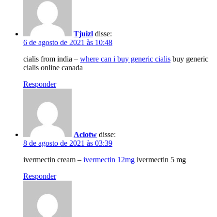
Tjuizl
disse:
6 de agosto de 2021 às 10:48
cialis from india –
where can i buy generic cialis
buy generic
cialis online canada
Responder
Aclotw
disse:
8 de agosto de 2021 às 03:39
ivermectin cream –
ivermectin 12mg
ivermectin 5 mg
Responder