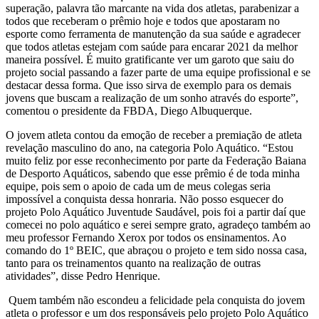
superação, palavra tão marcante na vida dos atletas, parabenizar a
todos que receberam o prêmio hoje e todos que apostaram no
esporte como ferramenta de manutenção da sua saúde e agradecer
que todos atletas estejam com saúde para encarar 2021 da melhor
maneira possível. É muito gratificante ver um garoto que saiu do
projeto social passando a fazer parte de uma equipe profissional e se
destacar dessa forma. Que isso sirva de exemplo para os demais
jovens que buscam a realização de um sonho através do esporte”,
comentou o presidente da FBDA, Diego Albuquerque.
O jovem atleta contou da emoção de receber a premiação de atleta
revelação masculino do ano, na categoria Polo Aquático. “Estou
muito feliz por esse reconhecimento por parte da Federação Baiana
de Desporto Aquáticos, sabendo que esse prêmio é de toda minha
equipe, pois sem o apoio de cada um de meus colegas seria
impossível a conquista dessa honraria. Não posso esquecer do
projeto Polo Aquático Juventude Saudável, pois foi a partir daí que
comecei no polo aquático e serei sempre grato, agradeço também ao
meu professor Fernando Xerox por todos os ensinamentos. Ao
comando do 1º BEIC, que abraçou o projeto e tem sido nossa casa,
tanto para os treinamentos quanto na realização de outras
atividades”, disse Pedro Henrique.
Quem também não escondeu a felicidade pela conquista do jovem
atleta o professor e um dos responsáveis pelo projeto Polo Aquático