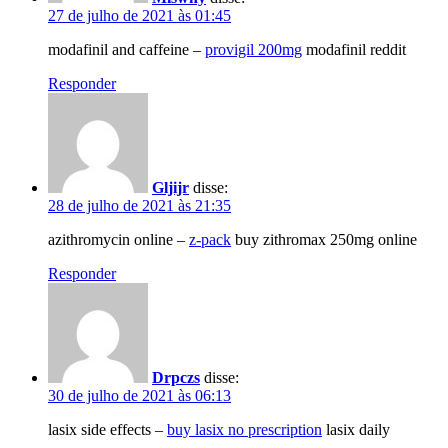
27 de julho de 2021 às 01:45
modafinil and caffeine –
provigil 200mg
modafinil reddit
Responder
Gljijr
disse:
28 de julho de 2021 às 21:35
azithromycin online –
z-pack
buy zithromax 250mg online
Responder
Drpczs
disse:
30 de julho de 2021 às 06:13
lasix side effects –
buy lasix no prescription
lasix daily