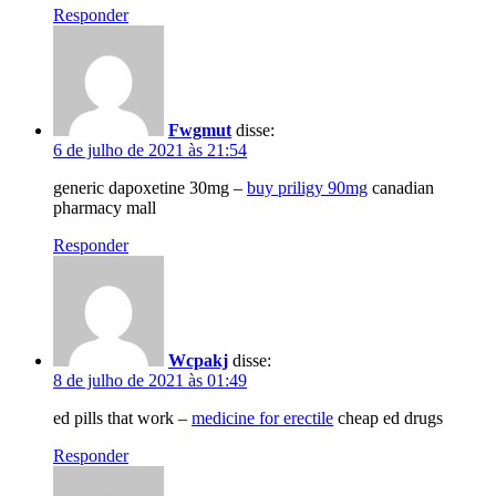
Responder
Fwgmut
disse:
6 de julho de 2021 às 21:54
generic dapoxetine 30mg –
buy priligy 90mg
canadian
pharmacy mall
Responder
Wcpakj
disse:
8 de julho de 2021 às 01:49
ed pills that work –
medicine for erectile
cheap ed drugs
Responder