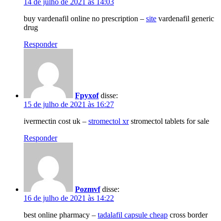
14 de julho de 2021 às 14:03
buy vardenafil online no prescription –
site
vardenafil generic
drug
Responder
Fpyxof
disse:
15 de julho de 2021 às 16:27
ivermectin cost uk –
stromectol xr
stromectol tablets for sale
Responder
Pozmvf
disse:
16 de julho de 2021 às 14:22
best online pharmacy –
tadalafil capsule cheap
cross border