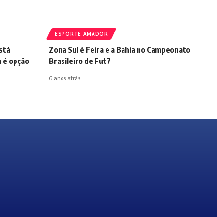
ESPORTE AMADOR
stá
Zona Sul é Feira e a Bahia no Campeonato
a é opção
Brasileiro de Fut7
6 anos atrás