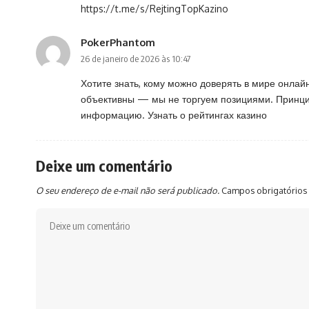
https://t.me/s/RejtingTopKazino
PokerPhantom
26 de janeiro de 2026 às 10:47
Хотите знать, кому можно доверять в мире онлай
объективны — мы не торгуем позициями. Принцип
информацию.
Узнать о рейтингах казино
Deixe um comentário
O seu endereço de e-mail não será publicado.
Campos obrigatórios