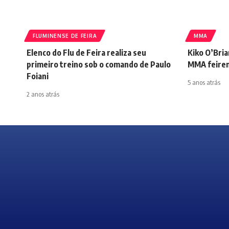
FLUMINENSE DE FEIRA
MMA
Elenco do Flu de Feira realiza seu
Kiko O’Bri
primeiro treino sob o comando de Paulo
MMA feire
Foiani
5 anos atrás
2 anos atrás