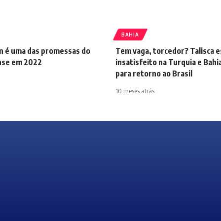
BAHIA
an é uma das promessas do
Tem vaga, torcedor? Talisca e
nse em 2022
insatisfeito na Turquia e Bahi
para retorno ao Brasil
10 meses atrás