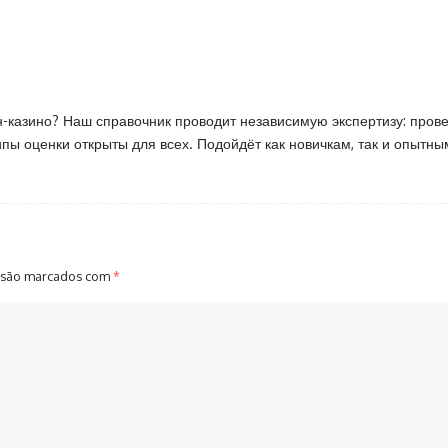
н-казино? Наш справочник проводит независимую экспертизу: прове
ы оценки открыты для всех. Подойдёт как новичкам, так и опытн
 são marcados com
*