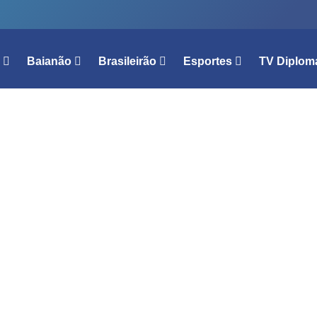
l
Baianão
Brasileirão
Esportes
TV Diplom