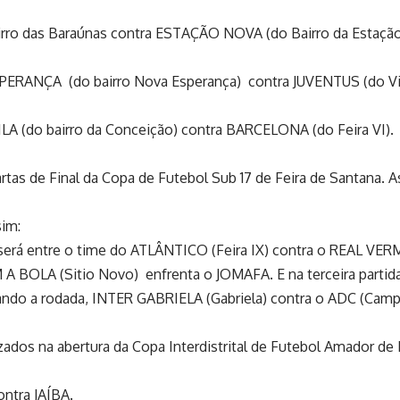
airro das Baraúnas contra ESTAÇÃO NOVA (do Bairro da Estaçã
SPERANÇA (do bairro Nova Esperança) contra JUVENTUS (do Vi
A (do bairro da Conceição) contra BARCELONA (do Feira VI).
as de Final da Copa de Futebol Sub 17 de Feira de Santana. As 
sim:
 será entre o time do ATLÂNTICO (Feira IX) contra o REAL VE
BOLA (Sitio Novo) enfrenta o JOMAFA. E na terceira partid
ndo a rodada, INTER GABRIELA (Gabriela) contra o ADC (Camp
zados na abertura da Copa Interdistrital de Futebol Amador de 
ntra JAÍBA.