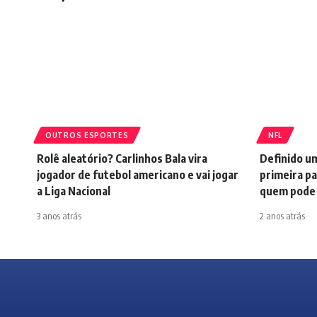
OUTROS ESPORTES
NFL
Rolê aleatório? Carlinhos Bala vira
Definido u
jogador de futebol americano e vai jogar
primeira pa
a Liga Nacional
quem pode 
3 anos atrás
2 anos atrás