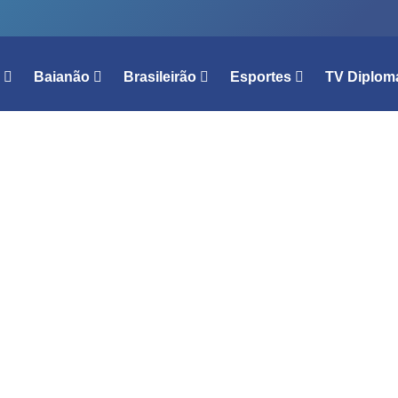
l
Baianão
Brasileirão
Esportes
TV Diplom