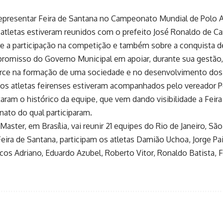
representar Feira de Santana no Campeonato Mundial de Polo A
atletas estiveram reunidos com o prefeito José Ronaldo de Car
re a participação na competição e também sobre a conquista d
romisso do Governo Municipal em apoiar, durante sua gestão, 
erce na formação de uma sociedade e no desenvolvimento dos
, os atletas feirenses estiveram acompanhados pelo vereador 
ataram o histórico da equipe, que vem dando visibilidade a Fe
ato do qual participaram.
ter, em Brasília, vai reunir 21 equipes do Rio de Janeiro, São
eira de Santana, participam os atletas Damião Uchoa, Jorge Paim
cos Adriano, Eduardo Azubel, Roberto Vitor, Ronaldo Batista, F