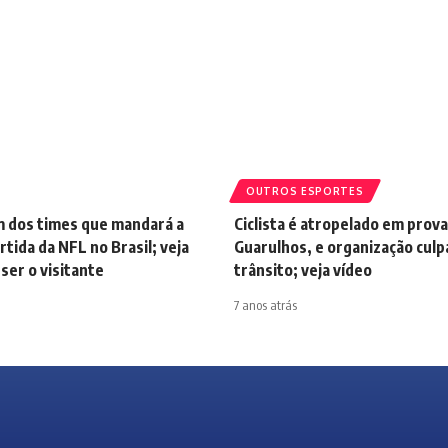
OUTROS ESPORTES
m dos times que mandará a
Ciclista é atropelado em prov
rtida da NFL no Brasil; veja
Guarulhos, e organização culp
ser o visitante
trânsito; veja vídeo
7 anos atrás