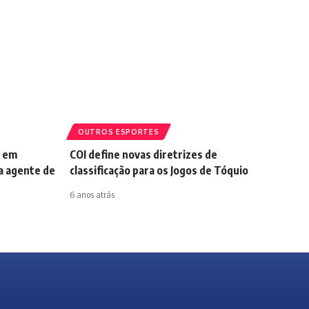
OUTROS ESPORTES
a em
COI define novas diretrizes de
a agente de
classificação para os Jogos de Tóquio
6 anos atrás