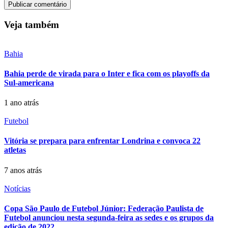
Veja também
Bahia
Bahia perde de virada para o Inter e fica com os playoffs da
Sul-americana
1 ano atrás
Futebol
Vitória se prepara para enfrentar Londrina e convoca 22
atletas
7 anos atrás
Notícias
Copa São Paulo de Futebol Júnior: Federação Paulista de
Futebol anunciou nesta segunda-feira as sedes e os grupos da
edição de 2022