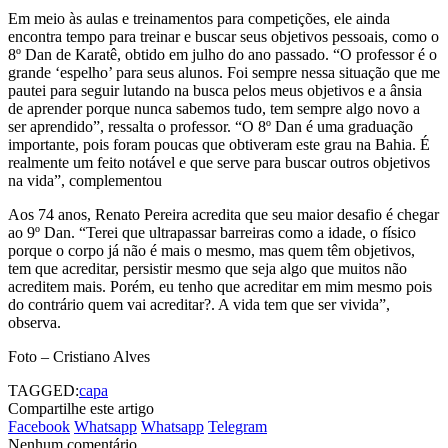
Em meio às aulas e treinamentos para competições, ele ainda
encontra tempo para treinar e buscar seus objetivos pessoais, como o
8º Dan de Karatê, obtido em julho do ano passado. “O professor é o
grande ‘espelho’ para seus alunos. Foi sempre nessa situação que me
pautei para seguir lutando na busca pelos meus objetivos e a ânsia
de aprender porque nunca sabemos tudo, tem sempre algo novo a
ser aprendido”, ressalta o professor. “O 8º Dan é uma graduação
importante, pois foram poucas que obtiveram este grau na Bahia. É
realmente um feito notável e que serve para buscar outros objetivos
na vida”, complementou
Aos 74 anos, Renato Pereira acredita que seu maior desafio é chegar
ao 9º Dan. “Terei que ultrapassar barreiras como a idade, o físico
porque o corpo já não é mais o mesmo, mas quem têm objetivos,
tem que acreditar, persistir mesmo que seja algo que muitos não
acreditem mais. Porém, eu tenho que acreditar em mim mesmo pois
do contrário quem vai acreditar?. A vida tem que ser vivida”,
observa.
Foto – Cristiano Alves
TAGGED:
capa
Compartilhe este artigo
Facebook
Whatsapp
Whatsapp
Telegram
Nenhum comentário