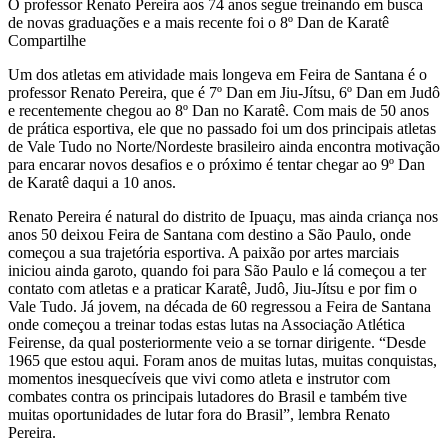
O professor Renato Pereira aos 74 anos segue treinando em busca
de novas graduações e a mais recente foi o 8º Dan de Karatê
Compartilhe
Um dos atletas em atividade mais longeva em Feira de Santana é o
professor Renato Pereira, que é 7º Dan em Jiu-Jítsu, 6º Dan em Judô
e recentemente chegou ao 8º Dan no Karatê. Com mais de 50 anos
de prática esportiva, ele que no passado foi um dos principais atletas
de Vale Tudo no Norte/Nordeste brasileiro ainda encontra motivação
para encarar novos desafios e o próximo é tentar chegar ao 9º Dan
de Karatê daqui a 10 anos.
Renato Pereira é natural do distrito de Ipuaçu, mas ainda criança nos
anos 50 deixou Feira de Santana com destino a São Paulo, onde
começou a sua trajetória esportiva. A paixão por artes marciais
iniciou ainda garoto, quando foi para São Paulo e lá começou a ter
contato com atletas e a praticar Karatê, Judô, Jiu-Jítsu e por fim o
Vale Tudo. Já jovem, na década de 60 regressou a Feira de Santana
onde começou a treinar todas estas lutas na Associação Atlética
Feirense, da qual posteriormente veio a se tornar dirigente. “Desde
1965 que estou aqui. Foram anos de muitas lutas, muitas conquistas,
momentos inesquecíveis que vivi como atleta e instrutor com
combates contra os principais lutadores do Brasil e também tive
muitas oportunidades de lutar fora do Brasil”, lembra Renato
Pereira.