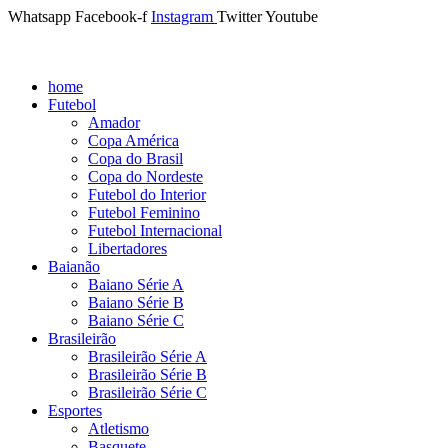
Whatsapp
Facebook-f
Instagram
Twitter
Youtube
home
Futebol
Amador
Copa América
Copa do Brasil
Copa do Nordeste
Futebol do Interior
Futebol Feminino
Futebol Internacional
Libertadores
Baianão
Baiano Série A
Baiano Série B
Baiano Série C
Brasileirão
Brasileirão Série A
Brasileirão Série B
Brasileirão Série C
Esportes
Atletismo
Basquete