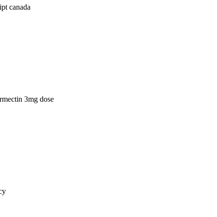
ipt canada
rmectin 3mg dose
cy