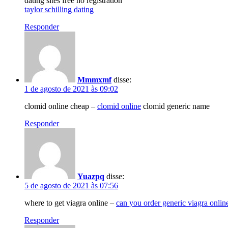
dating sites free no registration
taylor schilling dating
Responder
Mmmxmf
disse:
1 de agosto de 2021 às 09:02
clomid online cheap –
clomid online
clomid generic name
Responder
Yuazpq
disse:
5 de agosto de 2021 às 07:56
where to get viagra online –
can you order generic viagra onlin
Responder