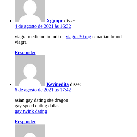
Xgpnpc
disse:
4 de agosto de 2021 às 16:32
viagra medicine in india –
viagra 30 mg
canadian brand
viagra
Responder
Kevinedita
disse:
6 de agosto de 2021 às 17:42
asian gay dating site dragon
gay speed dating dallas
gay twink dating
Responder