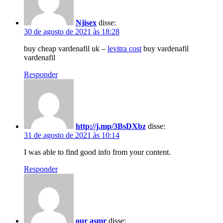
Njisex
disse:
30 de agosto de 2021 às 18:28
buy cheap vardenafil uk –
levitra cost
buy vardenafil
vardenafil
Responder
http://j.mp/3BsDXbz
disse:
31 de agosto de 2021 às 10:14
I was able to find good info from your content.
Responder
our asmr
disse: