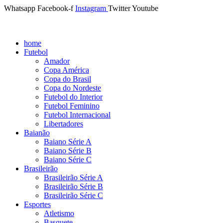
Whatsapp
Facebook-f
Instagram
Twitter
Youtube
home
Futebol
Amador
Copa América
Copa do Brasil
Copa do Nordeste
Futebol do Interior
Futebol Feminino
Futebol Internacional
Libertadores
Baianão
Baiano Série A
Baiano Série B
Baiano Série C
Brasileirão
Brasileirão Série A
Brasileirão Série B
Brasileirão Série C
Esportes
Atletismo
Basquete