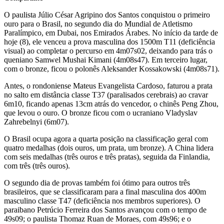
O paulista Júlio César Agripino dos Santos conquistou o primeiro
ouro para o Brasil, no segundo dia do Mundial de Atletismo
Paralímpico, em Dubai, nos Emirados Árabes. No início da tarde de
hoje (8), ele venceu a prova masculina dos 1500m T11 (deficiência
visual) ao completar o percurso em 4m07s02, deixando para trás o
queniano Samwel Mushai Kimani (4m08s47). Em terceiro lugar,
com o bronze, ficou o polonês Aleksander Kossakowski (4m08s71).
Antes, o rondoniense Mateus Evangelista Cardoso, faturou a prata
no salto em distância classe T37 (paralisados cerebrais) ao cravar
6m10, ficando apenas 13cm atrás do vencedor, o chinês Peng Zhou,
que levou o ouro. O bronze ficou com o ucraniano Vladyslav
Zahrebelnyi (6m07).
O Brasil ocupa agora a quarta posição na classificação geral com
quatro medalhas (dois ouros, um prata, um bronze). A China lidera
com seis medalhas (três ouros e três pratas), seguida da Finlandia,
com três (três ouros).
O segundo dia de provas também foi ótimo para outros três
brasileiros, que se classificaram para a final masculina dos 400m
masculino classe T47 (deficiência nos membros superiores). O
paraibano Petrúcio Ferreira dos Santos avançou com o tempo de
49s09; o paulista Thomaz Ruan de Moraes, com 49s96; e o