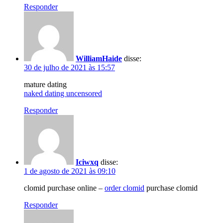
Responder
WilliamHaide
disse:
30 de julho de 2021 às 15:57
mature dating
naked dating uncensored
Responder
Iciwxq
disse:
1 de agosto de 2021 às 09:10
clomid purchase online –
order clomid
purchase clomid
Responder