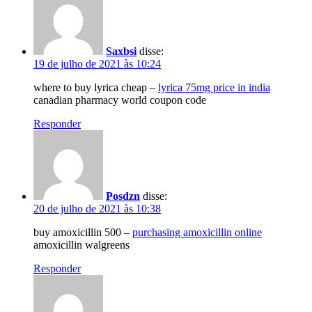
Saxbsi
disse:
19 de julho de 2021 às 10:24
where to buy lyrica cheap –
lyrica 75mg price in india
canadian pharmacy world coupon code
Responder
Posdzn
disse:
20 de julho de 2021 às 10:38
buy amoxicillin 500 –
purchasing amoxicillin online
amoxicillin walgreens
Responder