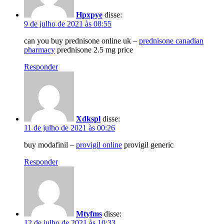
Hpxpye
disse:
9 de julho de 2021 às 08:55
can you buy prednisone online uk –
prednisone canadian
pharmacy
prednisone 2.5 mg price
Responder
Xdkspl
disse:
11 de julho de 2021 às 00:26
buy modafinil –
provigil online
provigil generic
Responder
Mtyfms
disse:
12 de julho de 2021 às 10:33