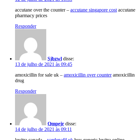
accutane over the counter –
accutane singapore cost
accutane
pharmacy prices
Responder
Sjbzwl
disse:
13 de julho de 2021 às 09:45
amoxicillin for sale uk –
amoxicillin over counter
amoxicillin
drug
Responder
Qmpejr
disse:
14 de julho de 2021 às 09:11
levitra canada –
vardenafil uk
buy generic levitra online