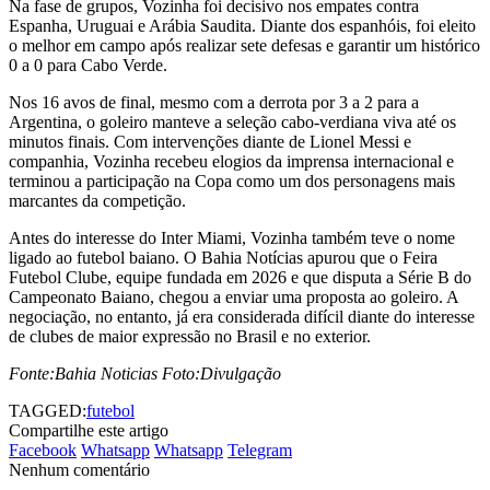
Na fase de grupos, Vozinha foi decisivo nos empates contra
Espanha, Uruguai e Arábia Saudita. Diante dos espanhóis, foi eleito
o melhor em campo após realizar sete defesas e garantir um histórico
0 a 0 para Cabo Verde.
Nos 16 avos de final, mesmo com a derrota por 3 a 2 para a
Argentina, o goleiro manteve a seleção cabo-verdiana viva até os
minutos finais. Com intervenções diante de Lionel Messi e
companhia, Vozinha recebeu elogios da imprensa internacional e
terminou a participação na Copa como um dos personagens mais
marcantes da competição.
Antes do interesse do Inter Miami, Vozinha também teve o nome
ligado ao futebol baiano. O Bahia Notícias apurou que o Feira
Futebol Clube, equipe fundada em 2026 e que disputa a Série B do
Campeonato Baiano, chegou a enviar uma proposta ao goleiro. A
negociação, no entanto, já era considerada difícil diante do interesse
de clubes de maior expressão no Brasil e no exterior.
Fonte:Bahia Noticias Foto:Divulgação
TAGGED:
futebol
Compartilhe este artigo
Facebook
Whatsapp
Whatsapp
Telegram
Nenhum comentário