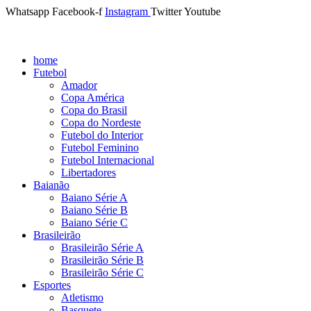
Whatsapp
Facebook-f
Instagram
Twitter
Youtube
home
Futebol
Amador
Copa América
Copa do Brasil
Copa do Nordeste
Futebol do Interior
Futebol Feminino
Futebol Internacional
Libertadores
Baianão
Baiano Série A
Baiano Série B
Baiano Série C
Brasileirão
Brasileirão Série A
Brasileirão Série B
Brasileirão Série C
Esportes
Atletismo
Basquete