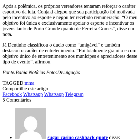
Após a polêmica, os próprios vereadores tentaram reforçar o caráter
esportivo da luta. Conjaki alegou que sua participação foi motivada
pelo incentivo ao esporte e negou ter recebido remuneração. “O meu
objetivo foi única e exclusivamente apoiar o esporte e incentivar os
jovens tanto de Porto Grande quanto de Ferreira Gomes”, disse em
nota.
Já Dentinho classificou o duelo como “amigável” e também
destacou o caráter de entretenimento. “Foi totalmente gratuito e com
objetivo único de entretenimento aos munícipes e apreciadores desse
tipo de evento”, afirmou.
Fonte:Bahia Notícias Foto:Divulgação
TAGGED:
mma
Compartilhe este artigo
Facebook
Whatsapp
Whatsapp
Telegram
5 Comentários
sugar casino cashback quote
disse: