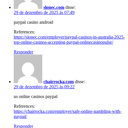
slonec.com
disse:
29 de dezembro de 2025 às 07:49
paypal casino android
References:
https://slonec.com/employer/paypal-casinos-in-australia-2025-
top-online-casinos-accepting-paypal-onlinecasinopulse/
Responder
chairrocka.com
disse:
29 de dezembro de 2025 às 09:22
us online casinos paypal
References:
https://chairrocka.com/employer/safe-online-gambling-with-
paypal/
Responder