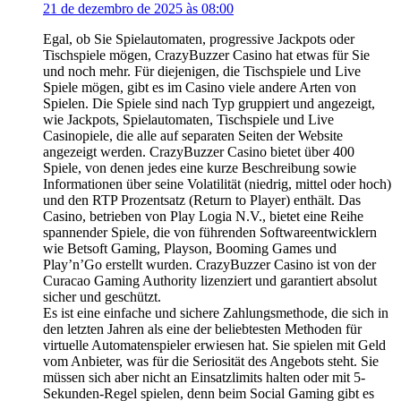
21 de dezembro de 2025 às 08:00
Egal, ob Sie Spielautomaten, progressive Jackpots oder
Tischspiele mögen, CrazyBuzzer Casino hat etwas für Sie
und noch mehr. Für diejenigen, die Tischspiele und Live
Spiele mögen, gibt es im Casino viele andere Arten von
Spielen. Die Spiele sind nach Typ gruppiert und angezeigt,
wie Jackpots, Spielautomaten, Tischspiele und Live
Casinopiele, die alle auf separaten Seiten der Website
angezeigt werden. CrazyBuzzer Casino bietet über 400
Spiele, von denen jedes eine kurze Beschreibung sowie
Informationen über seine Volatilität (niedrig, mittel oder hoch)
und den RTP Prozentsatz (Return to Player) enthält. Das
Casino, betrieben von Play Logia N.V., bietet eine Reihe
spannender Spiele, die von führenden Softwareentwicklern
wie Betsoft Gaming, Playson, Booming Games und
Play’n’Go erstellt wurden. CrazyBuzzer Casino ist von der
Curacao Gaming Authority lizenziert und garantiert absolut
sicher und geschützt.
Es ist eine einfache und sichere Zahlungsmethode, die sich in
den letzten Jahren als eine der beliebtesten Methoden für
virtuelle Automatenspieler erwiesen hat. Sie spielen mit Geld
vom Anbieter, was für die Seriosität des Angebots steht. Sie
müssen sich aber nicht an Einsatzlimits halten oder mit 5-
Sekunden-Regel spielen, denn beim Social Gaming gibt es