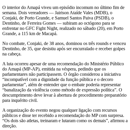
O interior do Amapá viveu um episódio incomum no último fim de
semana. Dois vereadores — Jairison Ataíde Vales (MDB), o
Conjaki, de Porto Grande, e Samuel Santos Paiva (PSDB), o
Dentinho, de Ferreira Gomes — subiram ao octógono para se
enfrentar no GFC Fight Night, realizado no sábado (20), em Porto
Grande, a 115 km de Macapá.
No combate, Conjaki, de 38 anos, dominou os três rounds e venceu
Dentinho, de 35, que desistiu após ser encurralado e receber golpes
na cabeça.
A luta ocorreu apesar de uma recomendação do Ministério Público
do Amapá (MP-AP), emitida na véspera, pedindo que os
parlamentares não participassem. O órgão considerou a iniciativa
“incompatível com a dignidade da função pública e o decoro
parlamentar”, além de entender que o embate poderia representar
“banalização da violência como método de expressão política”. O
descumprimento deve levar à abertura de procedimento preparatório
para inquérito civil.
A organização do evento negou qualquer ligação com recursos
públicos e disse ter recebido a recomendação do MP com surpresa.
“Os dois são atletas, treinaram e lutaram como os demais”, afirmou a
direção.