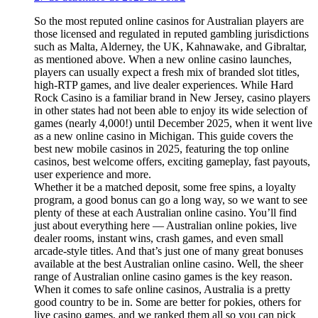
So the most reputed online casinos for Australian players are
those licensed and regulated in reputed gambling jurisdictions
such as Malta, Alderney, the UK, Kahnawake, and Gibraltar,
as mentioned above. When a new online casino launches,
players can usually expect a fresh mix of branded slot titles,
high-RTP games, and live dealer experiences. While Hard
Rock Casino is a familiar brand in New Jersey, casino players
in other states had not been able to enjoy its wide selection of
games (nearly 4,000!) until December 2025, when it went live
as a new online casino in Michigan. This guide covers the
best new mobile casinos in 2025, featuring the top online
casinos, best welcome offers, exciting gameplay, fast payouts,
user experience and more.
Whether it be a matched deposit, some free spins, a loyalty
program, a good bonus can go a long way, so we want to see
plenty of these at each Australian online casino. You’ll find
just about everything here — Australian online pokies, live
dealer rooms, instant wins, crash games, and even small
arcade-style titles. And that’s just one of many great bonuses
available at the best Australian online casino. Well, the sheer
range of Australian online casino games is the key reason.
When it comes to safe online casinos, Australia is a pretty
good country to be in. Some are better for pokies, others for
live casino games, and we ranked them all so you can pick