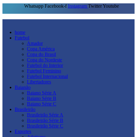
Whatsapp
Facebook-f
Instagram
Twitter
Youtube
home
Futebol
Amador
Copa América
Copa do Brasil
Copa do Nordeste
Futebol do Interior
Futebol Feminino
Futebol Internacional
Libertadores
Baianão
Baiano Série A
Baiano Série B
Baiano Série C
Brasileirão
Brasileirão Série A
Brasileirão Série B
Brasileirão Série C
Esportes
Atletismo