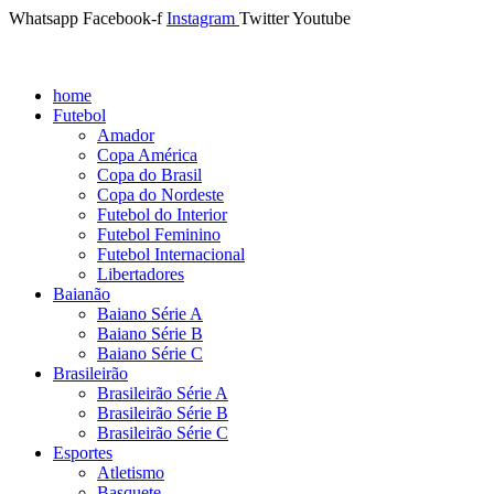
Whatsapp
Facebook-f
Instagram
Twitter
Youtube
home
Futebol
Amador
Copa América
Copa do Brasil
Copa do Nordeste
Futebol do Interior
Futebol Feminino
Futebol Internacional
Libertadores
Baianão
Baiano Série A
Baiano Série B
Baiano Série C
Brasileirão
Brasileirão Série A
Brasileirão Série B
Brasileirão Série C
Esportes
Atletismo
Basquete