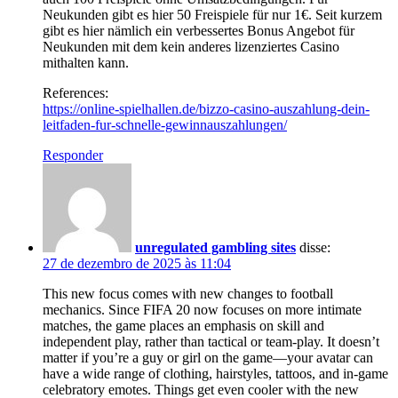
Neukunden gibt es hier 50 Freispiele für nur 1€. Seit kurzem
gibt es hier nämlich ein verbessertes Bonus Angebot für
Neukunden mit dem kein anderes lizenziertes Casino
mithalten kann.
References:
https://online-spielhallen.de/bizzo-casino-auszahlung-dein-
leitfaden-fur-schnelle-gewinnauszahlungen/
Responder
unregulated gambling sites
disse:
27 de dezembro de 2025 às 11:04
This new focus comes with new changes to football
mechanics. Since FIFA 20 now focuses on more intimate
matches, the game places an emphasis on skill and
independent play, rather than tactical or team-play. It doesn’t
matter if you’re a guy or girl on the game⁠—your avatar can
have a wide range of clothing, hairstyles, tattoos, and in-game
celebratory emotes. Things get even cooler with the new