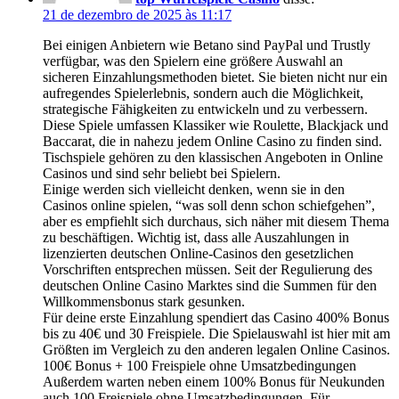
21 de dezembro de 2025 às 11:17
Bei einigen Anbietern wie Betano sind PayPal und Trustly
verfügbar, was den Spielern eine größere Auswahl an
sicheren Einzahlungsmethoden bietet. Sie bieten nicht nur ein
aufregendes Spielerlebnis, sondern auch die Möglichkeit,
strategische Fähigkeiten zu entwickeln und zu verbessern.
Diese Spiele umfassen Klassiker wie Roulette, Blackjack und
Baccarat, die in nahezu jedem Online Casino zu finden sind.
Tischspiele gehören zu den klassischen Angeboten in Online
Casinos und sind sehr beliebt bei Spielern.
Einige werden sich vielleicht denken, wenn sie in den
Casinos online spielen, “was soll denn schon schiefgehen”,
aber es empfiehlt sich durchaus, sich näher mit diesem Thema
zu beschäftigen. Wichtig ist, dass alle Auszahlungen in
lizenzierten deutschen Online-Casinos den gesetzlichen
Vorschriften entsprechen müssen. Seit der Regulierung des
deutschen Online Casino Marktes sind die Summen für den
Willkommensbonus stark gesunken.
Für deine erste Einzahlung spendiert das Casino 400% Bonus
bis zu 40€ und 30 Freispiele. Die Spielauswahl ist hier mit am
Größten im Vergleich zu den anderen legalen Online Casinos.
100€ Bonus + 100 Freispiele ohne Umsatzbedingungen
Außerdem warten neben einem 100% Bonus für Neukunden
auch 100 Freispiele ohne Umsatzbedingungen. Für