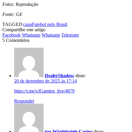
Fotos: Reprodução
Fonte: GE
TAGGED:
capa
Futebol pelo Brasil
Compartilhe este artigo
Facebook
Whatsapp
Whatsapp
Telegram
5 Comentários
DealerShadow
disse:
20 de dezembro de 2025 às 17:14
https://t.me/s/iGaming_live/4879
Responder
top Würfelspiele Casino
disse: