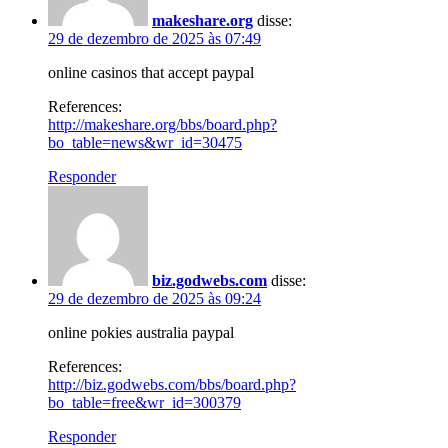
makeshare.org
disse:
29 de dezembro de 2025 às 07:49
online casinos that accept paypal
References:
http://makeshare.org/bbs/board.php?
bo_table=news&wr_id=30475
Responder
biz.godwebs.com
disse:
29 de dezembro de 2025 às 09:24
online pokies australia paypal
References:
http://biz.godwebs.com/bbs/board.php?
bo_table=free&wr_id=300379
Responder