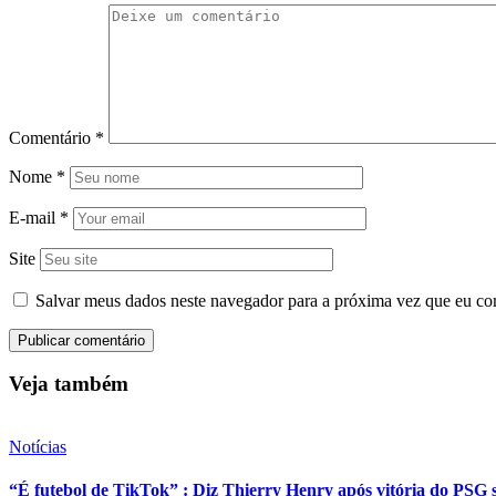
Comentário
*
Nome
*
E-mail
*
Site
Salvar meus dados neste navegador para a próxima vez que eu co
Veja também
Notícias
“É futebol de TikTok” : Diz Thierry Henry após vitória do PSG s