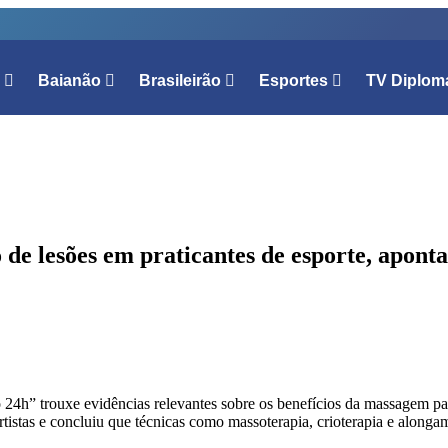
l
Baianão
Brasileirão
Esportes
TV Diplom
de lesões em praticantes de esporte, aponta
4h” trouxe evidências relevantes sobre os benefícios da massagem para
rtistas e concluiu que técnicas como massoterapia, crioterapia e along