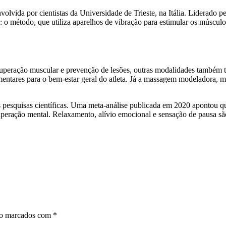
olvida por cientistas da Universidade de Trieste, na Itália. Liderado pe
 o método, que utiliza aparelhos de vibração para estimular os múscul
cuperação muscular e prevenção de lesões, outras modalidades também 
entares para o bem-estar geral do atleta. Já a massagem modeladora, mais
squisas científicas. Uma meta-análise publicada em 2020 apontou que,
uperação mental. Relaxamento, alívio emocional e sensação de pausa são
ão marcados com
*