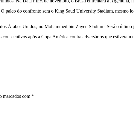
inidos. Na Data FIFA de novembro, o Brasil enfrentará a Argentina, no 
 O palco do confronto será o King Saud University Stadium, mesmo loca
rados Árabes Unidos, no Mohammed bin Zayed Stadium. Será o último j
ogos consecutivos após a Copa América contra adversários que estivera
ão marcados com
*