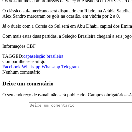
Os dois últimos compromissos da Seleção Brasileira em 2019 estão def
O clássico sul-americano será disputado em Riade, na Arábia Saudita.
Alex Sandro marcaram os gols na ocasião, em vitória por 2 a 0.
Já o duelo com a Coreia do Sul será em Abu Dhabi, capital dos Emi
Com mais estas duas partidas, a Seleção Brasileira chegará a seis j
Informações CBF
TAGGED:
capa
seleção brasileira
Compartilhe este artigo
Facebook
Whatsapp
Whatsapp
Telegram
Nenhum comentário
Deixe um comentário
O seu endereço de e-mail não será publicado.
Campos obrigatórios s