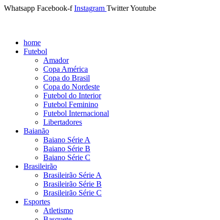
Whatsapp
Facebook-f
Instagram
Twitter
Youtube
home
Futebol
Amador
Copa América
Copa do Brasil
Copa do Nordeste
Futebol do Interior
Futebol Feminino
Futebol Internacional
Libertadores
Baianão
Baiano Série A
Baiano Série B
Baiano Série C
Brasileirão
Brasileirão Série A
Brasileirão Série B
Brasileirão Série C
Esportes
Atletismo
Basquete