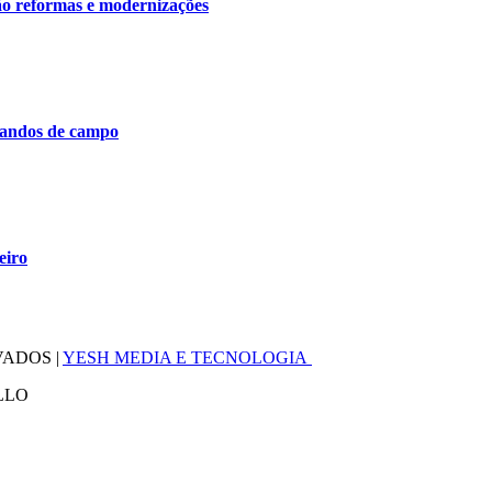
ão reformas e modernizações
mandos de campo
eiro
VADOS |
YESH MEDIA E TECNOLOGIA
LLO