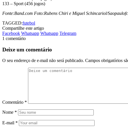
133 – Sport (456 jogos)
Fonte:Band.com Foto:Rubens Chiri e Miguel Schincariol/Saopaulofc
TAGGED:
futebol
Compartilhe este artigo
Facebook
Whatsapp
Whatsapp
Telegram
1 comentário
Deixe um comentário
O seu endereço de e-mail não será publicado.
Campos obrigatórios s
Comentário
*
Nome
*
E-mail
*