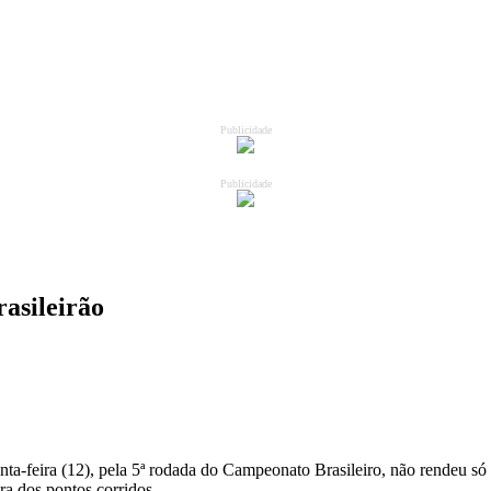
Publicidade
Publicidade
rasileirão
ta-feira (12), pela 5ª rodada do Campeonato Brasileiro, não rendeu só 
ra dos pontos corridos.