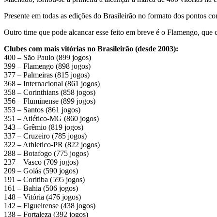
Presente em todas as edições do Brasileirão no formato dos pontos cor
Outro time que pode alcancar esse feito em breve é o Flamengo, que ch
Clubes com mais vitórias no Brasileirão (desde 2003):
400 – São Paulo (899 jogos)
399 – Flamengo (898 jogos)
377 – Palmeiras (815 jogos)
368 – Internacional (861 jogos)
358 – Corinthians (858 jogos)
356 – Fluminense (899 jogos)
353 – Santos (861 jogos)
351 – Atlético-MG (860 jogos)
343 – Grêmio (819 jogos)
337 – Cruzeiro (785 jogos)
322 – Athletico-PR (822 jogos)
288 – Botafogo (775 jogos)
237 – Vasco (709 jogos)
209 – Goiás (590 jogos)
191 – Coritiba (595 jogos)
161 – Bahia (506 jogos)
148 – Vitória (476 jogos)
142 – Figueirense (438 jogos)
138 – Fortaleza (392 jogos)