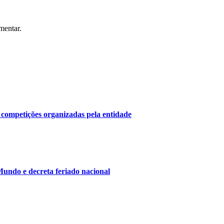
mentar.
 competições organizadas pela entidade
undo e decreta feriado nacional