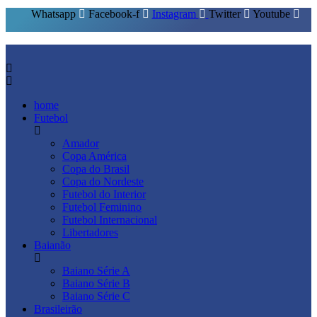
Whatsapp
Facebook-f
Instagram
Twitter
Youtube
home
Futebol
Amador
Copa América
Copa do Brasil
Copa do Nordeste
Futebol do Interior
Futebol Feminino
Futebol Internacional
Libertadores
Baianão
Baiano Série A
Baiano Série B
Baiano Série C
Brasileirão