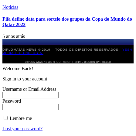
Notícias
Fifa define data para sorteio dos grupos da Copa do Mundo do
Qatar 2022
5 anos atrás
DIPLOMATAS NEWS © 2019 – TODOS OS DIREITOS RESERVADOS |
YESH
MEDIA E TECNOLOGIA
DIPLOMATAS NEWS © COPYRIGHT 2019 – DESIGN BY: HELLO
Welcome Back!
Sign in to your account
Username or Email Address
Password
Lembre-me
Lost your password?