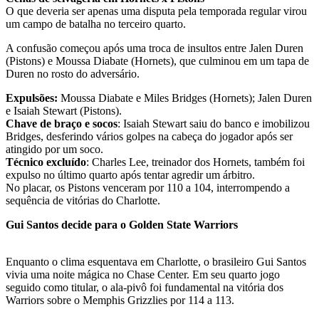
O que deveria ser apenas uma disputa pela temporada regular virou
um campo de batalha no terceiro quarto.
A confusão começou após uma troca de insultos entre Jalen Duren
(Pistons) e Moussa Diabate (Hornets), que culminou em um tapa de
Duren no rosto do adversário.
Expulsões:
Moussa Diabate e Miles Bridges (Hornets); Jalen Duren
e Isaiah Stewart (Pistons).
Chave de braço e socos
: Isaiah Stewart saiu do banco e imobilizou
Bridges, desferindo vários golpes na cabeça do jogador após ser
atingido por um soco.
Técnico excluído
: Charles Lee, treinador dos Hornets, também foi
expulso no último quarto após tentar agredir um árbitro.
No placar, os Pistons venceram por 110 a 104, interrompendo a
sequência de vitórias do Charlotte.
Gui Santos decide para o Golden State Warriors
Enquanto o clima esquentava em Charlotte, o brasileiro Gui Santos
vivia uma noite mágica no Chase Center. Em seu quarto jogo
seguido como titular, o ala-pivô foi fundamental na vitória dos
Warriors sobre o Memphis Grizzlies por 114 a 113.