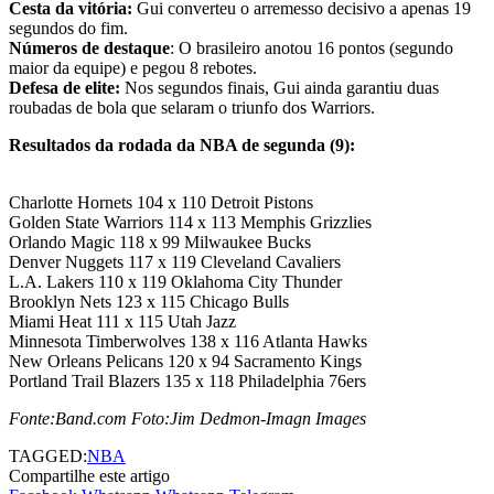
Cesta da vitória:
Gui converteu o arremesso decisivo a apenas 19
segundos do fim.
Números de destaque
: O brasileiro anotou 16 pontos (segundo
maior da equipe) e pegou 8 rebotes.
Defesa de elite:
Nos segundos finais, Gui ainda garantiu duas
roubadas de bola que selaram o triunfo dos Warriors.
Resultados da rodada da NBA de segunda (9):
Charlotte Hornets 104 x 110 Detroit Pistons
Golden State Warriors 114 x 113 Memphis Grizzlies
Orlando Magic 118 x 99 Milwaukee Bucks
Denver Nuggets 117 x 119 Cleveland Cavaliers
L.A. Lakers 110 x 119 Oklahoma City Thunder
Brooklyn Nets 123 x 115 Chicago Bulls
Miami Heat 111 x 115 Utah Jazz
Minnesota Timberwolves 138 x 116 Atlanta Hawks
New Orleans Pelicans 120 x 94 Sacramento Kings
Portland Trail Blazers 135 x 118 Philadelphia 76ers
Fonte:Band.com Foto:Jim Dedmon-Imagn Images
TAGGED:
NBA
Compartilhe este artigo