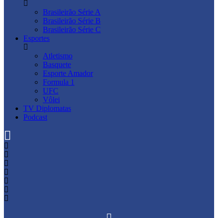
Brasileirão Série A
Brasileirão Série B
Brasileirão Série C
Esportes
Atletismo
Basquete
Esporte Amador
Formula 1
UFC
Vôlei
TV Diplomatas
Podcast