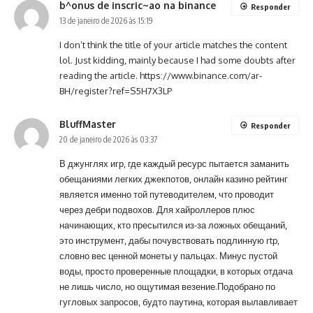
b^onus de inscric~ao na binance
Responder
13 de janeiro de 2026 às 15:19
I don’t think the title of your article matches the content
lol. Just kidding, mainly because I had some doubts after
reading the article.
https://www.binance.com/ar-
BH/register?ref=S5H7X3LP
BluffMaster
Responder
20 de janeiro de 2026 às 03:37
В джунглях игр, где каждый ресурс пытается заманить
обещаниями легких джекпотов, онлайн казино рейтинг
является именно той путеводителем, что проводит
через дебри подвохов. Для хайроллеров плюс
начинающих, кто пресытился из-за ложных обещаний,
это инструмент, дабы почувствовать подлинную rtp,
словно вес ценной монеты у пальцах. Минус пустой
воды, просто проверенные площадки, в которых отдача
не лишь число, но ощутимая везение.Подобрано по
гугловых запросов, будто паутина, которая вылавливает