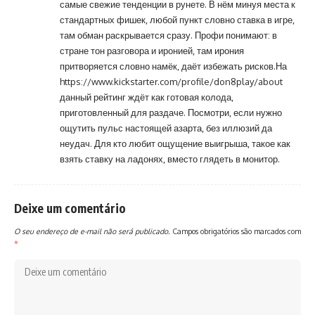
самые свежие тенденции в рунете. В нём минуя места к
стандартных фишек, любой пункт словно ставка в игре,
там обман раскрывается сразу. Профи понимают: в
стране тон разговора и иронией, там ирония
притворяется словно намёк, даёт избежать рисков.На
https://www.kickstarter.com/profile/don8play/about
данный рейтинг ждёт как готовая колода,
приготовленный для раздаче. Посмотри, если нужно
ощутить пульс настоящей азарта, без иллюзий да
неудач. Для кто любит ощущение выигрыша, такое как
взять ставку на ладонях, вместо глядеть в монитор.
Deixe um comentário
O seu endereço de e-mail não será publicado.
Campos obrigatórios são marcados com
*