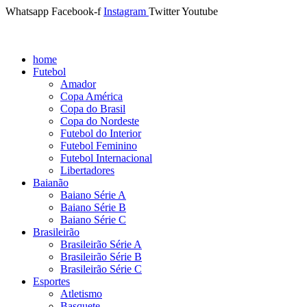
Whatsapp
Facebook-f
Instagram
Twitter
Youtube
home
Futebol
Amador
Copa América
Copa do Brasil
Copa do Nordeste
Futebol do Interior
Futebol Feminino
Futebol Internacional
Libertadores
Baianão
Baiano Série A
Baiano Série B
Baiano Série C
Brasileirão
Brasileirão Série A
Brasileirão Série B
Brasileirão Série C
Esportes
Atletismo
Basquete