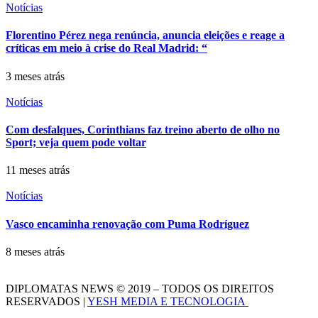
Notícias
Florentino Pérez nega renúncia, anuncia eleições e reage a
críticas em meio à crise do Real Madrid: “
3 meses atrás
Notícias
Com desfalques, Corinthians faz treino aberto de olho no
Sport; veja quem pode voltar
11 meses atrás
Notícias
Vasco encaminha renovação com Puma Rodríguez
8 meses atrás
DIPLOMATAS NEWS © 2019 – TODOS OS DIREITOS
RESERVADOS |
YESH MEDIA E TECNOLOGIA