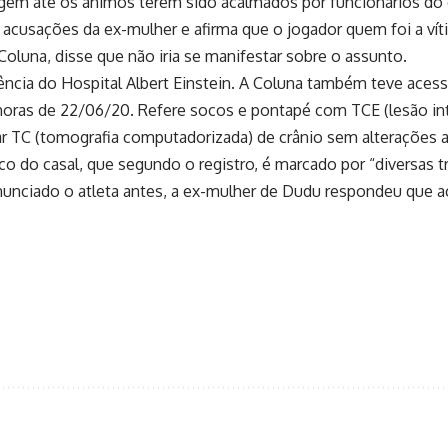
gem até os ânimos terem sido acalmados por funcionários do 
 acusações da ex-mulher e afirma que o jogador quem foi a víti
oluna, disse que não iria se manifestar sobre o assunto.
ncia do Hospital Albert Einstein. A Coluna também teve acesso
 horas de 22/06/20. Refere socos e pontapé com TCE (lesão i
zar TC (tomografia computadorizada) de crânio sem alterações a
ico do casal, que segundo o registro, é marcado por “diversas 
enunciado o atleta antes, a ex-mulher de Dudu respondeu que