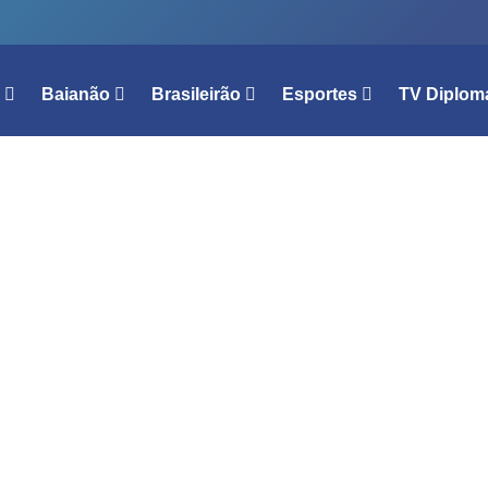
l
Baianão
Brasileirão
Esportes
TV Diplom