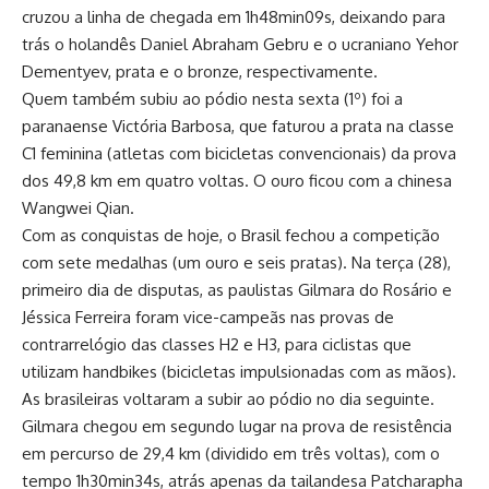
cruzou a linha de chegada em 1h48min09s, deixando para
trás o holandês Daniel Abraham Gebru e o ucraniano Yehor
Dementyev, prata e o bronze, respectivamente.
Quem também subiu ao pódio nesta sexta (1º) foi a
paranaense Victória Barbosa, que faturou a prata na classe
C1 feminina (atletas com bicicletas convencionais) da prova
dos 49,8 km em quatro voltas. O ouro ficou com a chinesa
Wangwei Qian.
Com as conquistas de hoje, o Brasil fechou a competição
com sete medalhas (um ouro e seis pratas). Na terça (28),
primeiro dia de disputas, as paulistas Gilmara do Rosário e
Jéssica Ferreira foram vice-campeãs nas provas de
contrarrelógio das classes H2 e H3, para ciclistas que
utilizam handbikes (bicicletas impulsionadas com as mãos).
As brasileiras voltaram a subir ao pódio no dia seguinte.
Gilmara chegou em segundo lugar na prova de resistência
em percurso de 29,4 km (dividido em três voltas), com o
tempo 1h30min34s, atrás apenas da tailandesa Patcharapha