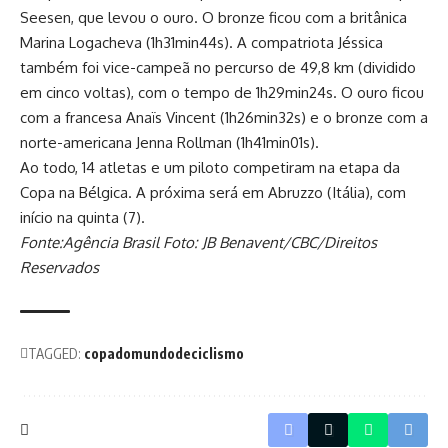
Seesen, que levou o ouro. O bronze ficou com a britânica
Marina Logacheva (1h31min44s). A compatriota Jéssica
também foi vice-campeã no percurso de 49,8 km (dividido
em cinco voltas), com o tempo de 1h29min24s. O ouro ficou
com a francesa Anaïs Vincent (1h26min32s) e o bronze com a
norte-americana Jenna Rollman (1h41min01s).
Ao todo, 14 atletas e um piloto competiram na etapa da
Copa na Bélgica. A próxima será em Abruzzo (Itália), com
início na quinta (7).
Fonte:Agência Brasil Foto: JB Benavent/CBC/Direitos
Reservados
TAGGED:
copadomundodeciclismo