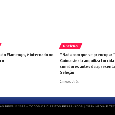
NOTÍCIAS
lo do Flamengo, é internado no
“Nada com que se preocupar
iro
Guimarães tranquiliza torcida 
com dores antes da apresenta
Seleção
2 meses atrás
AS NEWS © 2019 – TODOS OS DIREITOS RESERVADOS |
YESH MEDIA E TE