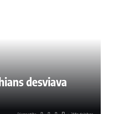
thians desviava
3 Min de leitura
Compartilhe