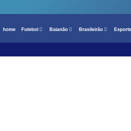
home
Futebol
Baianão
Brasileirão
Esport