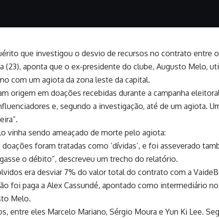
quérito que investigou o desvio de recursos no contrato entre 
ira (23), aponta que o ex-presidente do clube, Augusto Melo, ut
o com um agiota da zona leste da capital.
riam origem em doações recebidas durante a campanha eleitora
influenciadores e, segundo a investigação, até de um agiota.
ira”.
o vinha sendo ameaçado de morte pelo agiota:
is doações foram tratadas como ‘dívidas’, e foi asseverado ta
asse o débito”, descreveu um trecho do relatório.
lvidos era desviar 7% do valor total do contrato com a VaideB
são foi paga a Alex Cassundé, apontado como intermediário no
sto Melo.
, entre eles Marcelo Mariano, Sérgio Moura e Yun Ki Lee. Segu