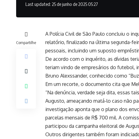
Last updated: 25 de junho de 2025 05:27
A Polícia Civil de São Paulo concluiu o in
relatório, finalizado na última segunda-fe
Compartilhe
pessoais, incluindo um suposto empréstim
De acordo com o inquérito, as dívidas te
teriam vindo de empresários do futebol, 
Bruno Alexssander, conhecido como “Buze
Em um recorte, o documento cita que Mel
“Na denúncia, verdade seja dita, essas ta
Augusto, ameaçando matá-lo caso não pag
investigação aponta que o plano dos envo
parcelas mensais de R$ 700 mil. A comis
participou da campanha eleitoral de Augu
Outros dirigentes também foram indiciados