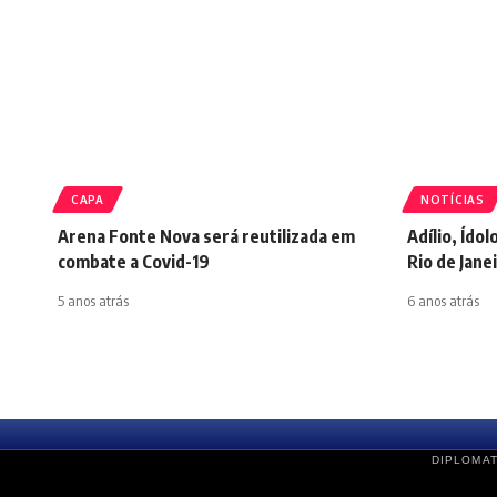
CAPA
NOTÍCIAS
Arena Fonte Nova será reutilizada em
Adílio, Ído
combate a Covid-19
Rio de Jane
5 anos atrás
6 anos atrás
DIPLOMAT