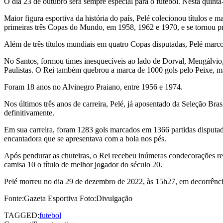
O dia 23 de outubro será sempre especial para o futebol. Nesta quinta
Maior figura esportiva da história do país, Pelé colecionou títulos e
primeiras três Copas do Mundo, em 1958, 1962 e 1970, e se tornou pr
Além de três títulos mundiais em quatro Copas disputadas, Pelé mar
No Santos, formou times inesquecíveis ao lado de Dorval, Mengálvio, 
Paulistas. O Rei também quebrou a marca de 1000 gols pelo Peixe, 
Foram 18 anos no Alvinegro Praiano, entre 1956 e 1974.
Nos últimos três anos de carreira, Pelé, já aposentado da Seleção Br
definitivamente.
Em sua carreira, foram 1283 gols marcados em 1366 partidas disputada
encantadora que se apresentava com a bola nos pés.
Após pendurar as chuteiras, o Rei recebeu inúmeras condecorações rec
camisa 10 o título de melhor jogador do século 20.
Pelé morreu no dia 29 de dezembro de 2022, às 15h27, em decorrência 
Fonte:Gazeta Esportiva Foto:Divulgação
TAGGED:
futebol