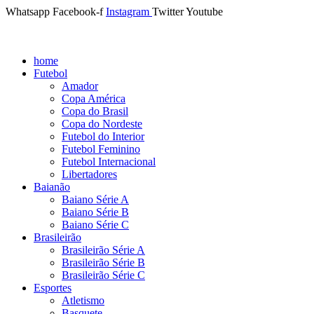
Whatsapp
Facebook-f
Instagram
Twitter
Youtube
home
Futebol
Amador
Copa América
Copa do Brasil
Copa do Nordeste
Futebol do Interior
Futebol Feminino
Futebol Internacional
Libertadores
Baianão
Baiano Série A
Baiano Série B
Baiano Série C
Brasileirão
Brasileirão Série A
Brasileirão Série B
Brasileirão Série C
Esportes
Atletismo
Basquete