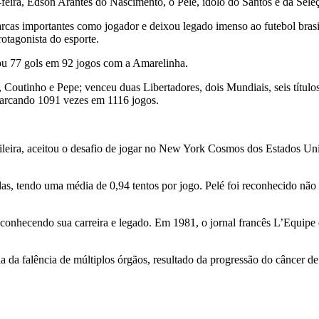
-feira, Edson Arantes do Nascimento, o Pelé, ídolo do Santos e da Seleç
 marcas importantes como jogador e deixou legado imenso ao futebol brasi
otagonista do esporte.
cou 77 gols em 92 jogos com a Amarelinha.
Coutinho e Pepe; venceu duas Libertadores, dois Mundiais, seis título
marcando 1091 vezes em 1116 jogos.
asileira, aceitou o desafio de jogar no New York Cosmos dos Estados U
s, tendo uma média de 0,94 tentos por jogo. Pelé foi reconhecido não 
onhecendo sua carreira e legado. Em 1981, o jornal francês L’Equipe e
da falência de múltiplos órgãos, resultado da progressão do câncer de