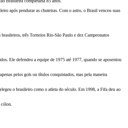
ão Brasileira completaria 85 anos.
leiro após pendurar as chuteiras. Com o astro, o Brasil venceu suas
s brasileiros, três Torneios Rio-São Paulo e dez Campeonatos
nidos. Ele defendeu a equipe de 1975 até 1977, quando se aposentou
apenas pelos gols ou títulos conquistados, mas pela maneira
legeu o brasileiro como o atleta do século. Em 1998, a Fifa deu ao
 cólon.