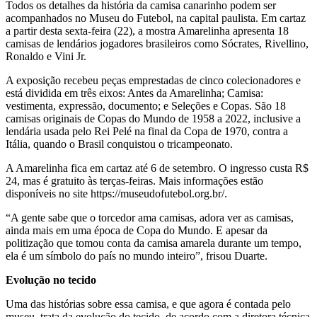
Todos os detalhes da história da camisa canarinho podem ser
acompanhados no Museu do Futebol, na capital paulista. Em cartaz
a partir desta sexta-feira (22), a mostra Amarelinha apresenta 18
camisas de lendários jogadores brasileiros como Sócrates, Rivellino,
Ronaldo e Vini Jr.
A exposição recebeu peças emprestadas de cinco colecionadores e
está dividida em três eixos: Antes da Amarelinha; Camisa:
vestimenta, expressão, documento; e Seleções e Copas. São 18
camisas originais de Copas do Mundo de 1958 a 2022, inclusive a
lendária usada pelo Rei Pelé na final da Copa de 1970, contra a
Itália, quando o Brasil conquistou o tricampeonato.
A Amarelinha fica em cartaz até 6 de setembro. O ingresso custa R$
24, mas é gratuito às terças-feiras. Mais informações estão
disponíveis no site https://museudofutebol.org.br/.
“A gente sabe que o torcedor ama camisas, adora ver as camisas,
ainda mais em uma época de Copa do Mundo. E apesar da
politização que tomou conta da camisa amarela durante um tempo,
ela é um símbolo do país no mundo inteiro”, frisou Duarte.
Evolução no tecido
Uma das histórias sobre essa camisa, e que agora é contada pelo
museu, trata da evolução do tecido, de acordo com a diretora técnica