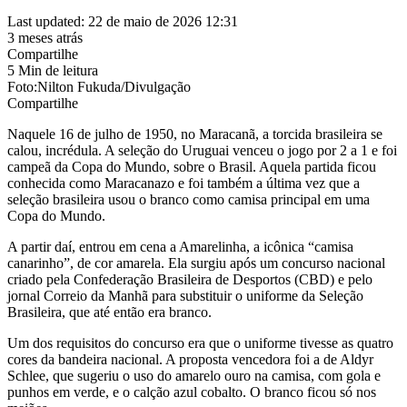
Last updated: 22 de maio de 2026 12:31
3 meses atrás
Compartilhe
5 Min de leitura
Foto:Nilton Fukuda/Divulgação
Compartilhe
Naquele 16 de julho de 1950, no Maracanã, a torcida brasileira se
calou, incrédula. A seleção do Uruguai venceu o jogo por 2 a 1 e foi
campeã da Copa do Mundo, sobre o Brasil. Aquela partida ficou
conhecida como Maracanazo e foi também a última vez que a
seleção brasileira usou o branco como camisa principal em uma
Copa do Mundo.
A partir daí, entrou em cena a Amarelinha, a icônica “camisa
canarinho”, de cor amarela. Ela surgiu após um concurso nacional
criado pela Confederação Brasileira de Desportos (CBD) e pelo
jornal Correio da Manhã para substituir o uniforme da Seleção
Brasileira, que até então era branco.
Um dos requisitos do concurso era que o uniforme tivesse as quatro
cores da bandeira nacional. A proposta vencedora foi a de Aldyr
Schlee, que sugeriu o uso do amarelo ouro na camisa, com gola e
punhos em verde, e o calção azul cobalto. O branco ficou só nos