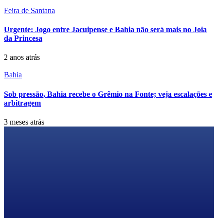
Feira de Santana
Urgente: Jogo entre Jacuipense e Bahia não será mais no Joia
da Princesa
2 anos atrás
Bahia
Sob pressão, Bahia recebe o Grêmio na Fonte; veja escalações e
arbitragem
3 meses atrás