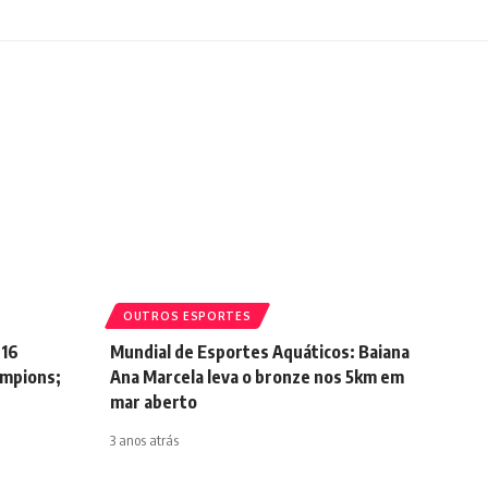
OUTROS ESPORTES
 16
Mundial de Esportes Aquáticos: Baiana
ampions;
Ana Marcela leva o bronze nos 5km em
mar aberto
3 anos atrás