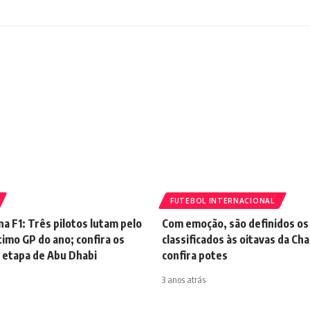
FUTEBOL INTERNACIONAL
 na F1: Três pilotos lutam pelo
Com emoção, são definidos os
ltimo GP do ano; confira os
classificados às oitavas da Ch
a etapa de Abu Dhabi
confira potes
3 anos atrás