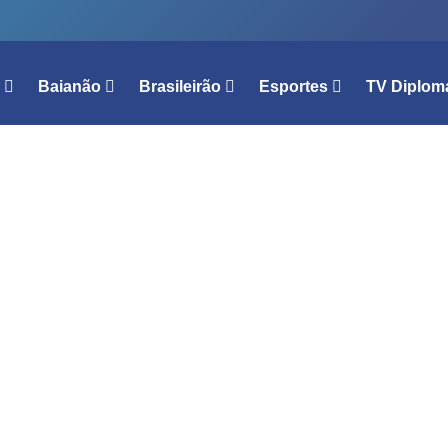
l
Baianão
Brasileirão
Esportes
TV Diplom