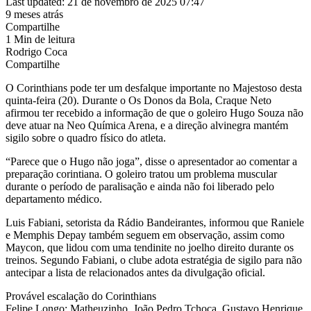
Last updated: 21 de novembro de 2025 07:47
9 meses atrás
Compartilhe
1 Min de leitura
Rodrigo Coca
Compartilhe
O Corinthians pode ter um desfalque importante no Majestoso desta
quinta-feira (20). Durante o Os Donos da Bola, Craque Neto
afirmou ter recebido a informação de que o goleiro Hugo Souza não
deve atuar na Neo Química Arena, e a direção alvinegra mantém
sigilo sobre o quadro físico do atleta.
“Parece que o Hugo não joga”, disse o apresentador ao comentar a
preparação corintiana. O goleiro tratou um problema muscular
durante o período de paralisação e ainda não foi liberado pelo
departamento médico.
Luis Fabiani, setorista da Rádio Bandeirantes, informou que Raniele
e Memphis Depay também seguem em observação, assim como
Maycon, que lidou com uma tendinite no joelho direito durante os
treinos. Segundo Fabiani, o clube adota estratégia de sigilo para não
antecipar a lista de relacionados antes da divulgação oficial.
Provável escalação do Corinthians
Felipe Longo; Matheuzinho, João Pedro Tchoca, Gustavo Henrique