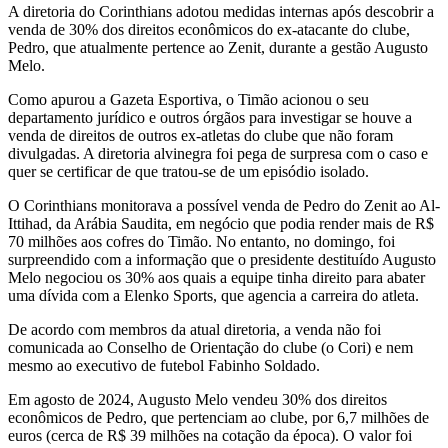
A diretoria do Corinthians adotou medidas internas após descobrir a
venda de 30% dos direitos econômicos do ex-atacante do clube,
Pedro, que atualmente pertence ao Zenit, durante a gestão Augusto
Melo.
Como apurou a Gazeta Esportiva, o Timão acionou o seu
departamento jurídico e outros órgãos para investigar se houve a
venda de direitos de outros ex-atletas do clube que não foram
divulgadas. A diretoria alvinegra foi pega de surpresa com o caso e
quer se certificar de que tratou-se de um episódio isolado.
O Corinthians monitorava a possível venda de Pedro do Zenit ao Al-
Ittihad, da Arábia Saudita, em negócio que podia render mais de R$
70 milhões aos cofres do Timão. No entanto, no domingo, foi
surpreendido com a informação que o presidente destituído Augusto
Melo negociou os 30% aos quais a equipe tinha direito para abater
uma dívida com a Elenko Sports, que agencia a carreira do atleta.
De acordo com membros da atual diretoria, a venda não foi
comunicada ao Conselho de Orientação do clube (o Cori) e nem
mesmo ao executivo de futebol Fabinho Soldado.
Em agosto de 2024, Augusto Melo vendeu 30% dos direitos
econômicos de Pedro, que pertenciam ao clube, por 6,7 milhões de
euros (cerca de R$ 39 milhões na cotação da época). O valor foi