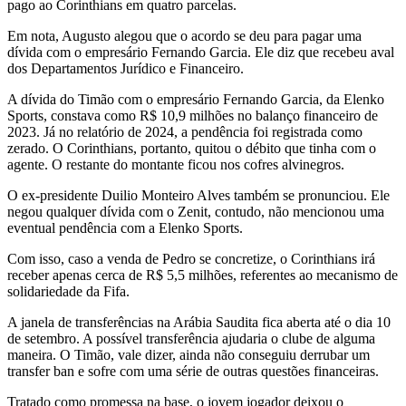
pago ao Corinthians em quatro parcelas.
Em nota, Augusto alegou que o acordo se deu para pagar uma
dívida com o empresário Fernando Garcia. Ele diz que recebeu aval
dos Departamentos Jurídico e Financeiro.
A dívida do Timão com o empresário Fernando Garcia, da Elenko
Sports, constava como R$ 10,9 milhões no balanço financeiro de
2023. Já no relatório de 2024, a pendência foi registrada como
zerado. O Corinthians, portanto, quitou o débito que tinha com o
agente. O restante do montante ficou nos cofres alvinegros.
O ex-presidente Duilio Monteiro Alves também se pronunciou. Ele
negou qualquer dívida com o Zenit, contudo, não mencionou uma
eventual pendência com a Elenko Sports.
Com isso, caso a venda de Pedro se concretize, o Corinthians irá
receber apenas cerca de R$ 5,5 milhões, referentes ao mecanismo de
solidariedade da Fifa.
A janela de transferências na Arábia Saudita fica aberta até o dia 10
de setembro. A possível transferência ajudaria o clube de alguma
maneira. O Timão, vale dizer, ainda não conseguiu derrubar um
transfer ban e sofre com uma série de outras questões financeiras.
Tratado como promessa na base, o jovem jogador deixou o