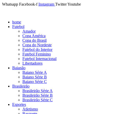
Whatsapp
Facebook-f
Instagram
Twitter
Youtube
home
Futebol
Amador
Copa América
Copa do Brasil
Copa do Nordeste
Futebol do Interior
Futebol Feminino
Futebol Internacional
Libertadores
Baianão
Baiano Série A
Baiano Série B
Baiano Série C
Brasileirão
Brasileirão Série A
Brasileirão Série B
Brasileirão Série C
Esportes
Atletismo
Basquete