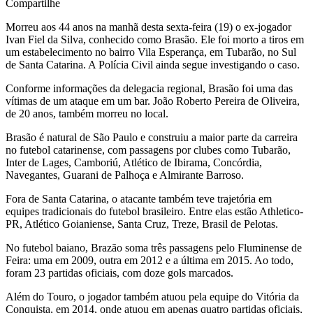
Compartilhe
Morreu aos 44 anos na manhã desta sexta-feira (19) o ex-jogador
Ivan Fiel da Silva, conhecido como Brasão. Ele foi morto a tiros em
um estabelecimento no bairro Vila Esperança, em Tubarão, no Sul
de Santa Catarina. A Polícia Civil ainda segue investigando o caso.
Conforme informações da delegacia regional, Brasão foi uma das
vítimas de um ataque em um bar. João Roberto Pereira de Oliveira,
de 20 anos, também morreu no local.
Brasão é natural de São Paulo e construiu a maior parte da carreira
no futebol catarinense, com passagens por clubes como Tubarão,
Inter de Lages, Camboriú, Atlético de Ibirama, Concórdia,
Navegantes, Guarani de Palhoça e Almirante Barroso.
Fora de Santa Catarina, o atacante também teve trajetória em
equipes tradicionais do futebol brasileiro. Entre elas estão Athletico-
PR, Atlético Goianiense, Santa Cruz, Treze, Brasil de Pelotas.
No futebol baiano, Brazão soma três passagens pelo Fluminense de
Feira: uma em 2009, outra em 2012 e a última em 2015. Ao todo,
foram 23 partidas oficiais, com doze gols marcados.
Além do Touro, o jogador também atuou pela equipe do Vitória da
Conquista, em 2014, onde atuou em apenas quatro partidas oficiais,