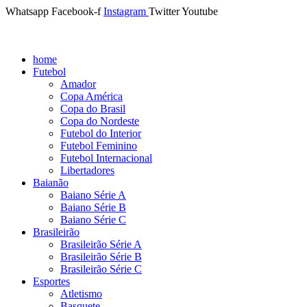
Whatsapp
Facebook-f
Instagram
Twitter
Youtube
home
Futebol
Amador
Copa América
Copa do Brasil
Copa do Nordeste
Futebol do Interior
Futebol Feminino
Futebol Internacional
Libertadores
Baianão
Baiano Série A
Baiano Série B
Baiano Série C
Brasileirão
Brasileirão Série A
Brasileirão Série B
Brasileirão Série C
Esportes
Atletismo
Basquete